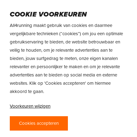
Skip
to
Menu
COOKIE VOORKEUREN
main
content
All4running maakt gebruik van cookies en daarmee
vergelijkbare technieken (“cookies”) om jou een optimale
gebruikservaring te bieden, de website betrouwbaar en
veilig te houden, om je relevante advertenties aan te
bieden, jouw surfgedrag te meten, onze eigen kanalen
relevanter en persoonlijker te maken en om je relevante
PRODUCTREVIEW
advertenties aan te bieden op social media en externe
websites. Klik op 'Cookies accepteren' om hiermee
ADIDAS ADIZERO ADIOS
akkoord te gaan.
PRO 4 – VERPULVER JE
Voorkeuren wijzigen
RECORDS
De adidas Adizero Adios Pro 4 is dé ultieme
Cookies accepteren
wedstrijdschoen als je persoonlijke records wilt
verpulveren op de halve en hele marathon. Met een