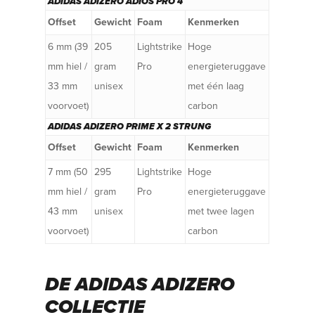
ADIDAS ADIZERO ADIOS PRO 4
Offset
Gewicht
Foam
Kenmerken
6 mm (39
205
Lightstrike
Hoge
mm hiel /
gram
Pro
energieteruggave
33 mm
unisex
met één laag
voorvoet)
carbon
ADIDAS ADIZERO PRIME X 2 STRUNG
Offset
Gewicht
Foam
Kenmerken
7 mm (50
295
Lightstrike
Hoge
mm hiel /
gram
Pro
energieteruggave
43 mm
unisex
met twee lagen
voorvoet)
carbon
DE ADIDAS ADIZERO
COLLECTIE