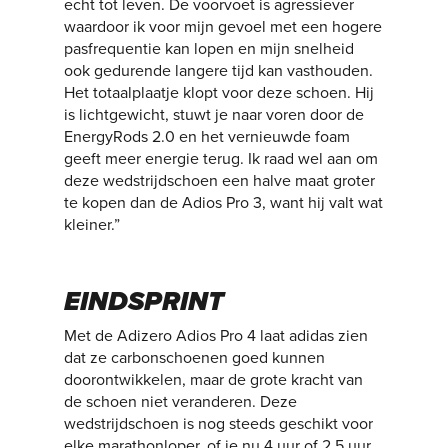
echt tot leven. De voorvoet is agressiever
waardoor ik voor mijn gevoel met een hogere
pasfrequentie kan lopen en mijn snelheid
ook gedurende langere tijd kan vasthouden.
Het totaalplaatje klopt voor deze schoen. Hij
is lichtgewicht, stuwt je naar voren door de
EnergyRods 2.0 en het vernieuwde foam
geeft meer energie terug. Ik raad wel aan om
deze wedstrijdschoen een halve maat groter
te kopen dan de Adios Pro 3, want hij valt wat
kleiner.”
EINDSPRINT
Met de Adizero Adios Pro 4 laat adidas zien
dat ze carbonschoenen goed kunnen
doorontwikkelen, maar de grote kracht van
de schoen niet veranderen. Deze
wedstrijdschoen is nog steeds geschikt voor
elke marathonloper, of je nu 4 uur of 2,5 uur