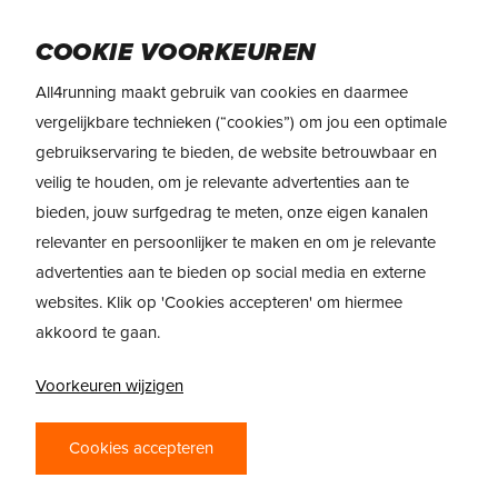
Skip
to
Menu
COOKIE VOORKEUREN
main
content
All4running maakt gebruik van cookies en daarmee
vergelijkbare technieken (“cookies”) om jou een optimale
gebruikservaring te bieden, de website betrouwbaar en
veilig te houden, om je relevante advertenties aan te
bieden, jouw surfgedrag te meten, onze eigen kanalen
relevanter en persoonlijker te maken en om je relevante
advertenties aan te bieden op social media en externe
websites. Klik op 'Cookies accepteren' om hiermee
akkoord te gaan.
Voorkeuren wijzigen
PRODUCTREVIEW
HOKA SPEEDGOAT 6 –
Cookies accepteren