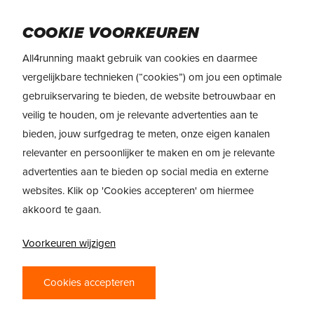
Skip
to
Menu
COOKIE VOORKEUREN
main
content
All4running maakt gebruik van cookies en daarmee
vergelijkbare technieken (“cookies”) om jou een optimale
gebruikservaring te bieden, de website betrouwbaar en
veilig te houden, om je relevante advertenties aan te
bieden, jouw surfgedrag te meten, onze eigen kanalen
relevanter en persoonlijker te maken en om je relevante
advertenties aan te bieden op social media en externe
websites. Klik op 'Cookies accepteren' om hiermee
akkoord te gaan.
Voorkeuren wijzigen
PRODUCTREVIEW
Cookies accepteren
ON CLOUDMONSTER 2 –