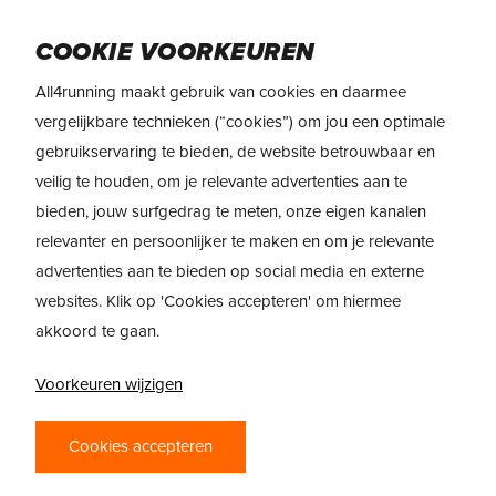
Skip
to
Menu
COOKIE VOORKEUREN
main
content
All4running maakt gebruik van cookies en daarmee
vergelijkbare technieken (“cookies”) om jou een optimale
gebruikservaring te bieden, de website betrouwbaar en
veilig te houden, om je relevante advertenties aan te
bieden, jouw surfgedrag te meten, onze eigen kanalen
relevanter en persoonlijker te maken en om je relevante
advertenties aan te bieden op social media en externe
websites. Klik op 'Cookies accepteren' om hiermee
akkoord te gaan.
Voorkeuren wijzigen
PRODUCTREVIEW
Cookies accepteren
SAUCONY RIDE 17,