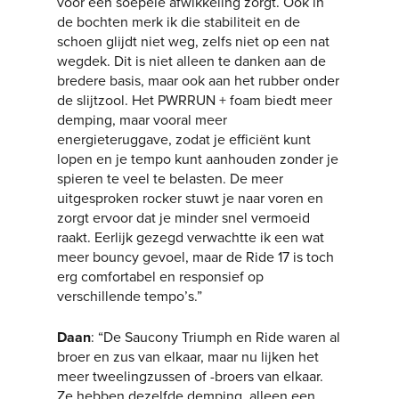
voor een soepele afwikkeling zorgt. Ook in
de bochten merk ik die stabiliteit en de
schoen glijdt niet weg, zelfs niet op een nat
wegdek. Dit is niet alleen te danken aan de
bredere basis, maar ook aan het rubber onder
de slijtzool. Het PWRRUN + foam biedt meer
demping, maar vooral meer
energieteruggave, zodat je efficiënt kunt
lopen en je tempo kunt aanhouden zonder je
spieren te veel te belasten. De meer
uitgesproken rocker stuwt je naar voren en
zorgt ervoor dat je minder snel vermoeid
raakt. Eerlijk gezegd verwachtte ik een wat
meer bouncy gevoel, maar de Ride 17 is toch
erg comfortabel en responsief op
verschillende tempo’s.”
Daan
: “De Saucony Triumph en Ride waren al
broer en zus van elkaar, maar nu lijken het
meer tweelingzussen of -broers van elkaar.
Ze hebben dezelfde demping, alleen een