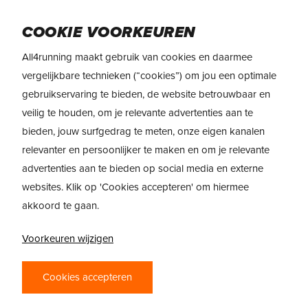
Skip
to
Menu
COOKIE VOORKEUREN
main
content
All4running maakt gebruik van cookies en daarmee
vergelijkbare technieken (“cookies”) om jou een optimale
gebruikservaring te bieden, de website betrouwbaar en
veilig te houden, om je relevante advertenties aan te
bieden, jouw surfgedrag te meten, onze eigen kanalen
relevanter en persoonlijker te maken en om je relevante
advertenties aan te bieden op social media en externe
websites. Klik op 'Cookies accepteren' om hiermee
akkoord te gaan.
Voorkeuren wijzigen
PRODUCTREVIEW
Cookies accepteren
ADIDAS ADIZERO PRIME