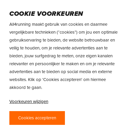
Skip
to
Menu
COOKIE VOORKEUREN
main
content
All4running maakt gebruik van cookies en daarmee
vergelijkbare technieken (“cookies”) om jou een optimale
gebruikservaring te bieden, de website betrouwbaar en
veilig te houden, om je relevante advertenties aan te
bieden, jouw surfgedrag te meten, onze eigen kanalen
relevanter en persoonlijker te maken en om je relevante
advertenties aan te bieden op social media en externe
websites. Klik op 'Cookies accepteren' om hiermee
akkoord te gaan.
Voorkeuren wijzigen
PRODUCTREVIEW
Cookies accepteren
HOKA MACH X – BEN JIJ