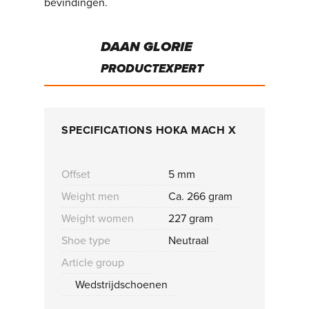
bevindingen.
DAAN GLORIE
PRODUCTEXPERT
SPECIFICATIONS HOKA MACH X
Offset
5 mm
Weight men
Ca. 266 gram
Weight women
227 gram
Shoe type
Neutraal
Article group
Wedstrijdschoenen