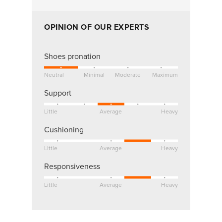
OPINION OF OUR EXPERTS
Shoes pronation
Neutral
Minimal
Moderate
Maximum
Support
Little
Average
Heavy
Cushioning
Little
Average
Heavy
Responsiveness
Little
Average
Heavy