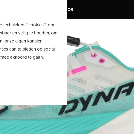
TRAIL
SALE
SHOE ADVISOR
e technieken (“cookies”) om
wbaar en veilig te houden, om
en, onze eigen kanalen
nties aan te bieden op social
ermee akkoord te gaan.