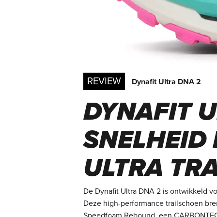
REVIEW
Dynafit Ultra DNA 2
DYNAFIT 
SNELHEID
ULTRA TRA
De Dynafit Ultra DNA 2 is ontwikkeld v
Deze high-performance trailschoen bren
Speedfoam Rebound, een CARBONTECH-pla