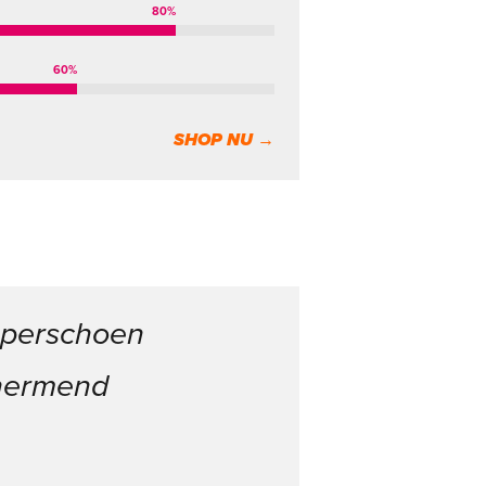
80
%
60
%
SHOP NU →
superschoen
schermend