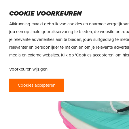
Skip
DAMES
HEREN
VOEDING
MERKEN
to
COOKIE VOORKEUREN
main
All4running maakt gebruik van cookies en daarmee vergelijkbar
content
jou een optimale gebruikservaring te bieden, de website betrou
je relevante advertenties aan te bieden, jouw surfgedrag te met
relevanter en persoonlijker te maken en om je relevante adverte
media en externe websites. Klik op 'Cookies accepteren' om hi
Voorkeuren wijzigen
Cookies accepteren