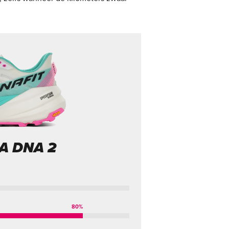
A DNA 2
80
%