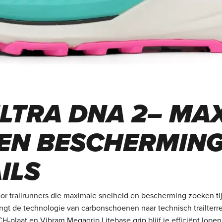
ULTRA DNA 2– MA
 EN BESCHERMIN
ILS
oor trailrunners die maximale snelheid en bescherming zoeken ti
gt de technologie van carbonschoenen naar technisch trailterre
at en Vibram Megagrip Litebase grip blijf je efficiënt lopen,