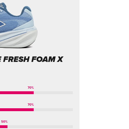
 FRESH FOAM X
70
%
70
%
50
%