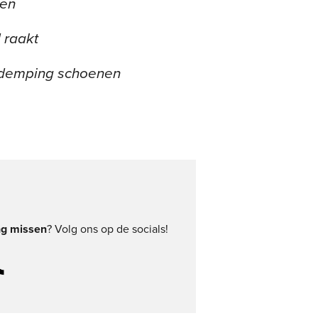
ken
 raakt
e demping schoenen
ng missen
? Volg ons op de socials!