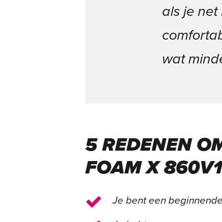
als je ne
comfortab
wat minde
5 REDENEN O
FOAM X 860V1
Je bent een beginnende 