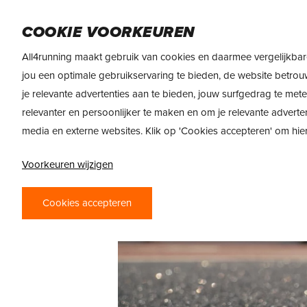
Skip
DAMES
HEREN
VOEDING
MERKEN
to
COOKIE VOORKEUREN
main
All4running maakt gebruik van cookies en daarmee vergelijkbar
content
jou een optimale gebruikservaring te bieden, de website betrou
je relevante advertenties aan te bieden, jouw surfgedrag te met
relevanter en persoonlijker te maken en om je relevante adverte
media en externe websites. Klik op 'Cookies accepteren' om hi
Voorkeuren wijzigen
Cookies accepteren