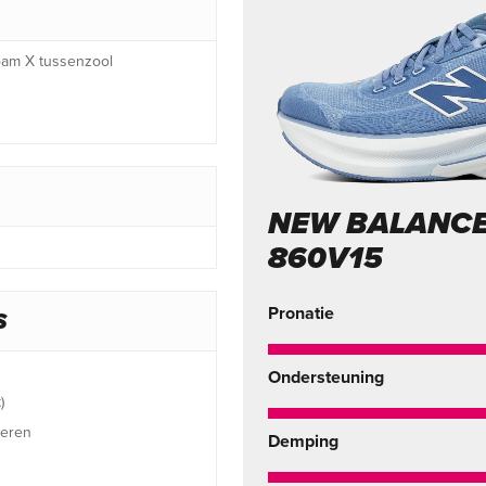
oam X tussenzool
NEW BALANCE
860V15
Pronatie
S
Ondersteuning
)
heren
Demping