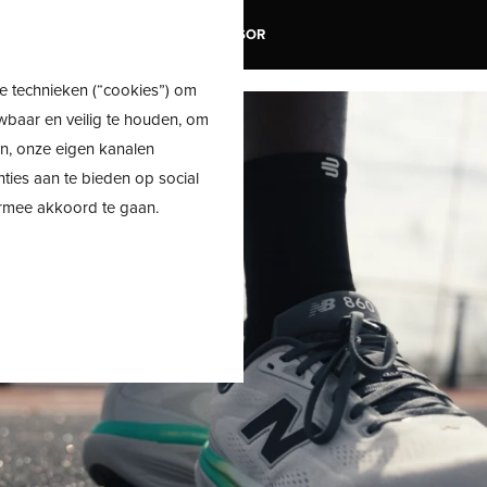
TRAIL
SALE
SHOE ADVISOR
e technieken (“cookies”) om
wbaar en veilig te houden, om
en, onze eigen kanalen
nties aan te bieden op social
ermee akkoord te gaan.