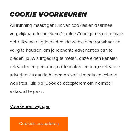
Skip
Menu
to
COOKIE VOORKEUREN
main
All4running maakt gebruik van cookies en daarmee
content
REVIEW
New Balance Ellipse
vergelijkbare technieken (“cookies”) om jou een optimale
gebruikservaring te bieden, de website betrouwbaar en
veilig te houden, om je relevante advertenties aan te
bieden, jouw surfgedrag te meten, onze eigen kanalen
relevanter en persoonlijker te maken en om je relevante
advertenties aan te bieden op social media en externe
websites. Klik op 'Cookies accepteren' om hiermee
akkoord te gaan.
Voorkeuren wijzigen
NEW BALANCE
ELLIPSE – “NEW
Cookies accepteren