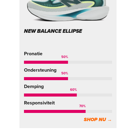
NEW BALANCE ELLIPSE
N
Pr
Pronatie
50
%
On
Ondersteuning
50
%
De
Demping
60
%
Re
Responsiviteit
70
%
SHOP NU →