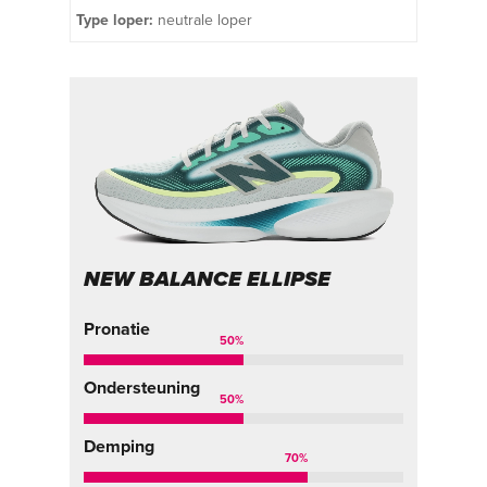
Type loper:
neutrale loper
NEW BALANCE ELLIPSE
Pronatie
50
%
Ondersteuning
50
%
Demping
70
%