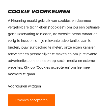
Skip
Menu
to
COOKIE VOORKEUREN
main
All4running maakt gebruik van cookies en daarmee
content
REVIEW
Dynafit Ultra 100v3
vergelijkbare technieken (“cookies”) om jou een optimale
gebruikservaring te bieden, de website betrouwbaar en
veilig te houden, om je relevante advertenties aan te
bieden, jouw surfgedrag te meten, onze eigen kanalen
relevanter en persoonlijker te maken en om je relevante
advertenties aan te bieden op social media en externe
websites. Klik op 'Cookies accepteren' om hiermee
akkoord te gaan.
Voorkeuren wijzigen
DYNAFIT ULTRA
100V3 – MEER
Cookies accepteren
COMFORT VOOR