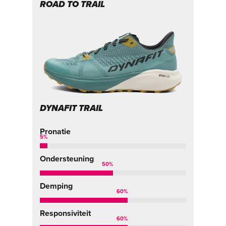
ROAD TO TRAIL
T
DYNAFIT TRAIL
D
Pronatie
Pr
5
%
5
%
Ondersteuning
On
50
%
Demping
De
60
%
Responsiviteit
Re
60
%