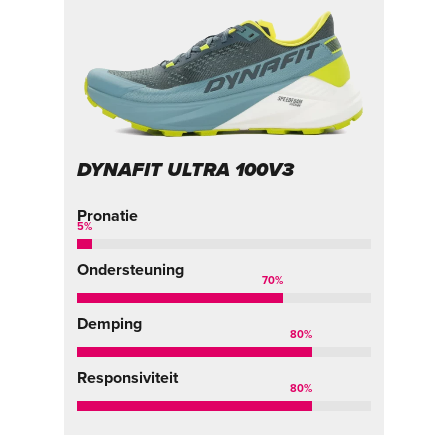
DYNAFIT ULTRA 100V3
Pronatie
5
%
Ondersteuning
70
%
Demping
80
%
Responsiviteit
80
%