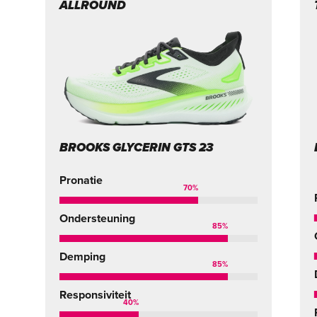
ALLROUND
BROOKS GLYCERIN GTS 23
Pronatie
70
%
Ondersteuning
85
%
Demping
85
%
Responsiviteit
40
%