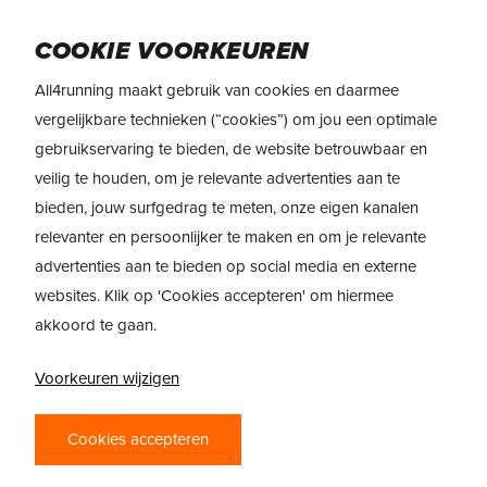
Skip
Menu
to
COOKIE VOORKEUREN
main
All4running maakt gebruik van cookies en daarmee
content
REVIEW
Brooks Glycerin GTS 23
vergelijkbare technieken (“cookies”) om jou een optimale
gebruikservaring te bieden, de website betrouwbaar en
veilig te houden, om je relevante advertenties aan te
bieden, jouw surfgedrag te meten, onze eigen kanalen
relevanter en persoonlijker te maken en om je relevante
advertenties aan te bieden op social media en externe
websites. Klik op 'Cookies accepteren' om hiermee
akkoord te gaan.
MAXIMALE
Voorkeuren wijzigen
ZACHTHEID EN
GESTRUCTUREERDE
Cookies accepteren
ONDERSTEUNING