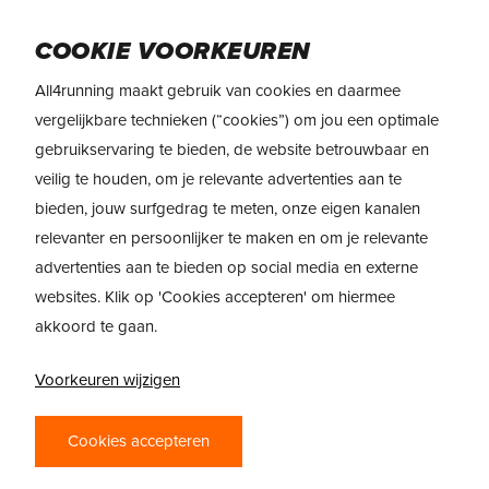
Skip
Menu
to
COOKIE VOORKEUREN
main
All4running maakt gebruik van cookies en daarmee
content
REVIEW
HOKA Mach X 3
vergelijkbare technieken (“cookies”) om jou een optimale
gebruikservaring te bieden, de website betrouwbaar en
REVIEW: HOKA
veilig te houden, om je relevante advertenties aan te
MACH X3 –
bieden, jouw surfgedrag te meten, onze eigen kanalen
SNELLER LOPEN
relevanter en persoonlijker te maken en om je relevante
advertenties aan te bieden op social media en externe
BEGINT BIJ
websites. Klik op 'Cookies accepteren' om hiermee
SNELLER TRAINEN
akkoord te gaan.
Voorkeuren wijzigen
Haal met maximale uit je tempo- en
intervaltrainingen met de HOKA Mach X3.
Cookies accepteren
Deze snelle loopschoen is voorzien van
superfoam en een PEBAX-plaat om je sneller