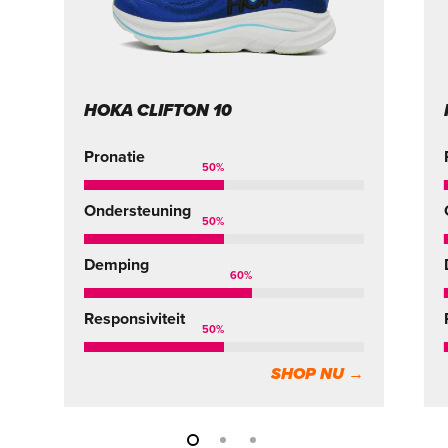
HOKA CLIFTON 10
Pronatie
50
%
Ondersteuning
50
%
Demping
60
%
Responsiviteit
50
%
SHOP NU →