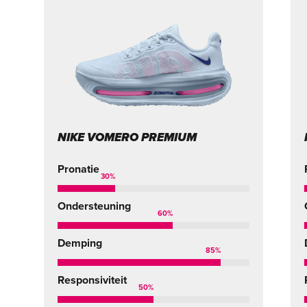
NIKE VOMERO PREMIUM
Pronatie
30
%
Ondersteuning
60
%
Demping
85
%
Responsiviteit
50
%