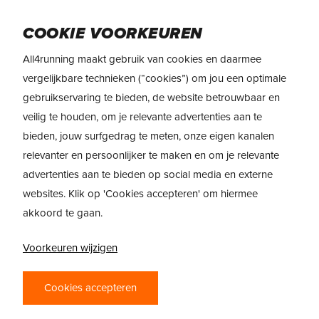
Skip
Menu
to
COOKIE VOORKEUREN
main
All4running maakt gebruik van cookies en daarmee
content
REVIEW
> Nike Vomero Premium
vergelijkbare technieken (“cookies”) om jou een optimale
gebruikservaring te bieden, de website betrouwbaar en
REVIEW: NIKE
veilig te houden, om je relevante advertenties aan te
VOMERO PREMIUM
bieden, jouw surfgedrag te meten, onze eigen kanalen
– NEXT LEVEL
relevanter en persoonlijker te maken en om je relevante
advertenties aan te bieden op social media en externe
COMFORT
websites. Klik op 'Cookies accepteren' om hiermee
akkoord te gaan.
Voorkeuren wijzigen
Cookies accepteren