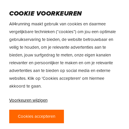
Skip
Menu
to
COOKIE VOORKEUREN
main
All4running maakt gebruik van cookies en daarmee
content
REVIEW
> New Balance FuelCell Rebel
vergelijkbare technieken (“cookies”) om jou een optimale
v5
gebruikservaring te bieden, de website betrouwbaar en
veilig te houden, om je relevante advertenties aan te
REVIEW: NEW
bieden, jouw surfgedrag te meten, onze eigen kanalen
BALANCE
relevanter en persoonlijker te maken en om je relevante
FUELCELL REBEL
advertenties aan te bieden op social media en externe
websites. Klik op 'Cookies accepteren' om hiermee
V5 – SNEL EN
akkoord te gaan.
VERRASSEND
Voorkeuren wijzigen
VEELZIJDIG
Cookies accepteren