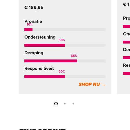
€ 
€ 189,95
Pro
Pronatie
10
%
On
Ondersteuning
50
%
De
Demping
65
%
Res
Responsitiveit
50
%
SHOP NU →