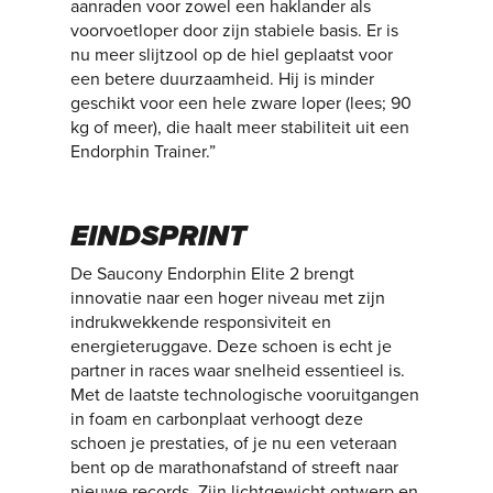
aanraden voor zowel een haklander als
voorvoetloper door zijn stabiele basis. Er is
nu meer slijtzool op de hiel geplaatst voor
een betere duurzaamheid. Hij is minder
geschikt voor een hele zware loper (lees; 90
kg of meer), die haalt meer stabiliteit uit een
Endorphin Trainer.”
EINDSPRINT
De Saucony Endorphin Elite 2 brengt
innovatie naar een hoger niveau met zijn
indrukwekkende responsiviteit en
energieteruggave. Deze schoen is echt je
partner in races waar snelheid essentieel is.
Met de laatste technologische vooruitgangen
in foam en carbonplaat verhoogt deze
schoen je prestaties, of je nu een veteraan
bent op de marathonafstand of streeft naar
nieuwe records. Zijn lichtgewicht ontwerp en