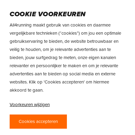
Skip
to
Menu
COOKIE VOORKEUREN
main
content
All4running maakt gebruik van cookies en daarmee
vergelijkbare technieken (“cookies”) om jou een optimale
gebruikservaring te bieden, de website betrouwbaar en
veilig te houden, om je relevante advertenties aan te
bieden, jouw surfgedrag te meten, onze eigen kanalen
relevanter en persoonlijker te maken en om je relevante
advertenties aan te bieden op social media en externe
websites. Klik op 'Cookies accepteren' om hiermee
akkoord te gaan.
Voorkeuren wijzigen
PRODUCTREVIEW
Cookies accepteren
SAUCONY ENDORPHIN