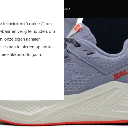
TRAIL
SALE
SHOE ADVISOR
e technieken (“cookies”) om
wbaar en veilig te houden, om
en, onze eigen kanalen
nties aan te bieden op social
ermee akkoord te gaan.