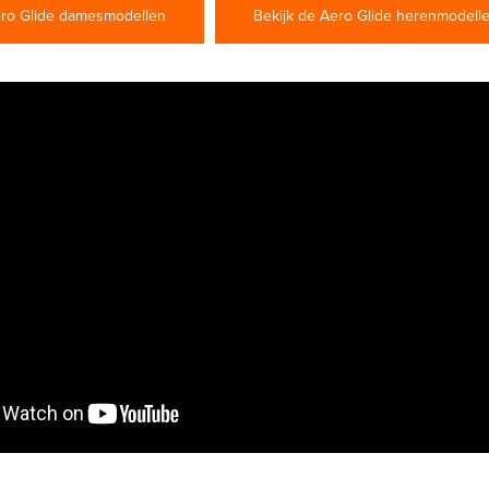
ero Glide damesmodellen
Bekijk de Aero Glide herenmodell