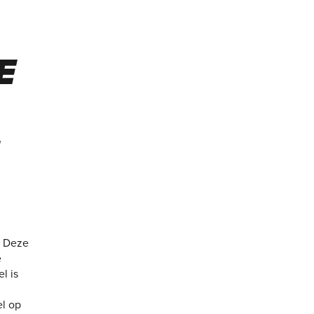
E
. Deze
e
l is
l op