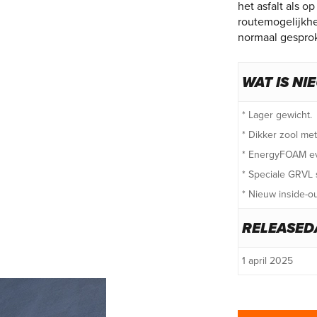
het asfalt als 
routemogelijkhe
normaal gespro
WAT IS NI
* Lager gewicht.
* Dikker zool met
* EnergyFOAM evo
* Speciale GRVL 
* Nieuw inside-o
RELEASE
1 april 2025