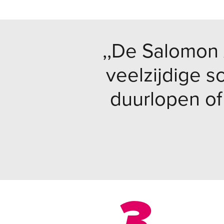
,,De Salomon 
veelzijdige s
duurlopen of 
3