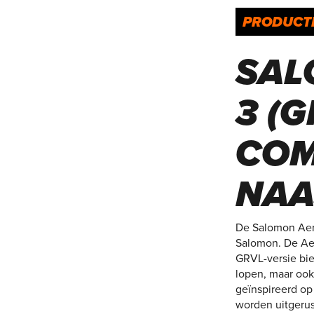
PRODUCT
SAL
3 (G
COM
NAA
De Salomon Aero
Salomon. De Aer
GRVL-versie bie
lopen, maar ook
geïnspireerd op 
worden uitgeru