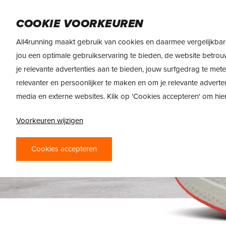
Skip
to
DAMES
HEREN
VOEDING
MERKEN
COOKIE VOORKEUREN
main
content
All4running maakt gebruik van cookies en daarmee vergelijkbar
jou een optimale gebruikservaring te bieden, de website betrou
je relevante advertenties aan te bieden, jouw surfgedrag te met
relevanter en persoonlijker te maken en om je relevante adverte
media en externe websites. Klik op 'Cookies accepteren' om hi
Voorkeuren wijzigen
Cookies accepteren