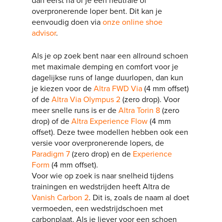
dan eerst na of je een neutrale of
overpronerende loper bent. Dit kan je
eenvoudig doen via
onze online shoe
advisor
.
Als je op zoek bent naar een allround schoen
met maximale demping en comfort voor je
dagelijkse runs of lange duurlopen, dan kun
je kiezen voor de
Altra FWD Via
(4 mm offset)
of de
Altra Via Olympus 2
(zero drop). Voor
meer snelle runs is er de
Altra Torin 8
(zero
drop) of de
Altra Experience Flow
(4 mm
offset). Deze twee modellen hebben ook een
versie voor overpronerende lopers, de
Paradigm 7
(zero drop) en de
Experience
Form
(4 mm offset).
Voor wie op zoek is naar snelheid tijdens
trainingen en wedstrijden heeft Altra de
Vanish Carbon 2
. Dit is, zoals de naam al doet
vermoeden, een wedstrijdschoen met
carbonplaat. Als je liever voor een schoen