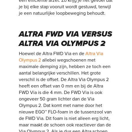
een efficiënte afzet. Zo krijg je het gevoel dat
je bij elke stap vooruit wordt gestuwd, terwijl
je een natuurlijke loopbeweging behoudt.
ALTRA FWD VIA VERSUS
ALTRA VIA OLYMPUS 2
Hoewel de Altra FWD Via en de
Altra Via
Olympus 2
allebei wegschoenen met
maximale demping zijn, hebben ze toch een
aantal belangrijke verschillen. Het grote
verschil is de offset. De Altra Via Olympus 2
heeft een offset van 0 mm en bij de Altra
FWD Via is die 4 mm. De FWD Via is ook
ongeveer 50 gram lichter dan de Via
Olympus 2. Dat komt met name door het
nieuwe EGO™ FLO-foam in de tussenzool van
de FWD Via. Dit foam is niet alleen erg licht,
maar maakt de schoen ook reactiever dan de
Via Olympus 2. Als je dus een Altra schoen