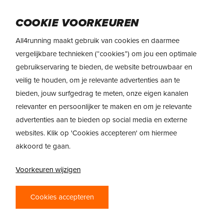
Skip
to
Menu
COOKIE VOORKEUREN
main
content
All4running maakt gebruik van cookies en daarmee
vergelijkbare technieken (“cookies”) om jou een optimale
gebruikservaring te bieden, de website betrouwbaar en
veilig te houden, om je relevante advertenties aan te
bieden, jouw surfgedrag te meten, onze eigen kanalen
relevanter en persoonlijker te maken en om je relevante
advertenties aan te bieden op social media en externe
websites. Klik op 'Cookies accepteren' om hiermee
akkoord te gaan.
Voorkeuren wijzigen
PRODUCTREVIEW
Cookies accepteren
ALTRA FWD VIA –