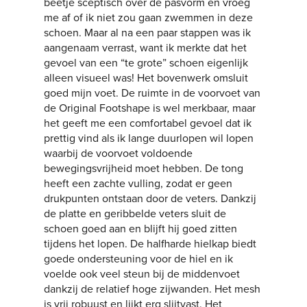
beetje sceptisch over de pasvorm en vroeg
me af of ik niet zou gaan zwemmen in deze
schoen. Maar al na een paar stappen was ik
aangenaam verrast, want ik merkte dat het
gevoel van een “te grote” schoen eigenlijk
alleen visueel was! Het bovenwerk omsluit
goed mijn voet. De ruimte in de voorvoet van
de Original Footshape is wel merkbaar, maar
het geeft me een comfortabel gevoel dat ik
prettig vind als ik lange duurlopen wil lopen
waarbij de voorvoet voldoende
bewegingsvrijheid moet hebben. De tong
heeft een zachte vulling, zodat er geen
drukpunten ontstaan door de veters. Dankzij
de platte en geribbelde veters sluit de
schoen goed aan en blijft hij goed zitten
tijdens het lopen. De halfharde hielkap biedt
goede ondersteuning voor de hiel en ik
voelde ook veel steun bij de middenvoet
dankzij de relatief hoge zijwanden. Het mesh
is vrij robuust en lijkt erg slijtvast. Het