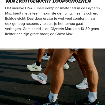
VAN LICHTGEWICHT LOOPSCHOENEN
Het nieuwe DNA Tuned dempingsmateriaal in de Glycerin
Max biedt niet alleen maximale demping, maar is ook erg
lichtgewicht. Daardoor ervaar je wel veel comfort, maar
ook genoeg responsiviteit als je het tempo gaat
verhogen. Gemiddeld is de Glycerin Max zo’n 10-30 gram
lichter dan zijn grote broer, de Ghost Max.