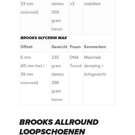
33 mm
dames
v3
stabiliteit
voorvoet)
306
gram
heren
BROOKS GLYCERIN MAX
Offset
Gewicht
Foam
Kenmerken
6 mm
235
DNA
Maximale
(45 mm hiel /
gram
Tuned
demping +
39 mm
dames
lichtgewicht
voorvoet)
298
gram
heren
BROOKS ALLROUND
LOOPSCHOENEN