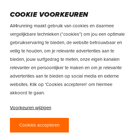
Skip
to
Menu
COOKIE VOORKEUREN
main
content
All4running maakt gebruik van cookies en daarmee
vergelijkbare technieken (“cookies”) om jou een optimale
gebruikservaring te bieden, de website betrouwbaar en
veilig te houden, om je relevante advertenties aan te
bieden, jouw surfgedrag te meten, onze eigen kanalen
relevanter en persoonlijker te maken en om je relevante
advertenties aan te bieden op social media en externe
websites. Klik op 'Cookies accepteren' om hiermee
akkoord te gaan.
Voorkeuren wijzigen
PRODUCTREVIEW
Cookies accepteren
REVIEW: BROOKS