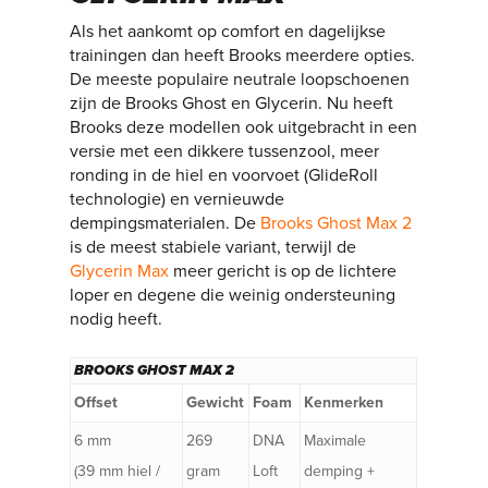
Als het aankomt op comfort en dagelijkse
trainingen dan heeft Brooks meerdere opties.
De meeste populaire neutrale loopschoenen
zijn de Brooks Ghost en Glycerin. Nu heeft
Brooks deze modellen ook uitgebracht in een
versie met een dikkere tussenzool, meer
ronding in de hiel en voorvoet (GlideRoll
technologie) en vernieuwde
dempingsmaterialen. De
Brooks Ghost Max 2
is de meest stabiele variant, terwijl de
Glycerin Max
meer gericht is op de lichtere
loper en degene die weinig ondersteuning
nodig heeft.
BROOKS GHOST MAX 2
Offset
Gewicht
Foam
Kenmerken
6 mm
269
DNA
Maximale
(39 mm hiel /
gram
Loft
demping +