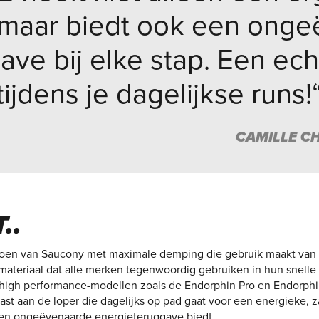
maar biedt ook een ong
ve bij elke stap. Een ec
tijdens je dagelijkse runs!
CAMILLE C
..
choen van Saucony met maximale demping die gebruik maakt v
materiaal dat alle merken tegenwoordig gebruiken in hun snell
de high performance-modellen zoals de Endorphin Pro en Endorph
st aan de loper die dagelijks op pad gaat voor een energieke, 
 een ongeëvenaarde energieteruggave biedt.