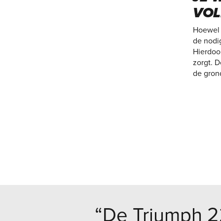
VOL
Hoewel 
de nodig
Hierdoor
zorgt. 
de grond
“De Triumph 22