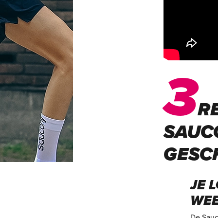
3
R
SAUC
GESCH
JE 
WE
De Sauc