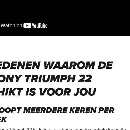
EDENEN WAAROM DE
ONY TRIUMPH 22
IKT IS VOOR JOU
LOOPT MEERDERE KEREN PER
EK
ony Triumph 22 is de ideale schoen voor de neutrale loper die