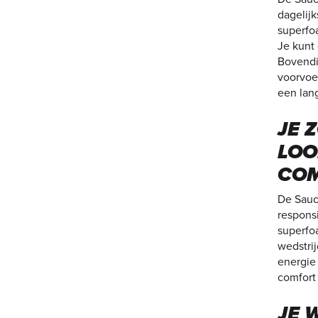
dagelij
superfo
Je kunt
Bovendie
voorvoe
een lan
JE 
LOO
COM
De Sauc
respons
superfoa
wedstri
energie
comfort 
JE 