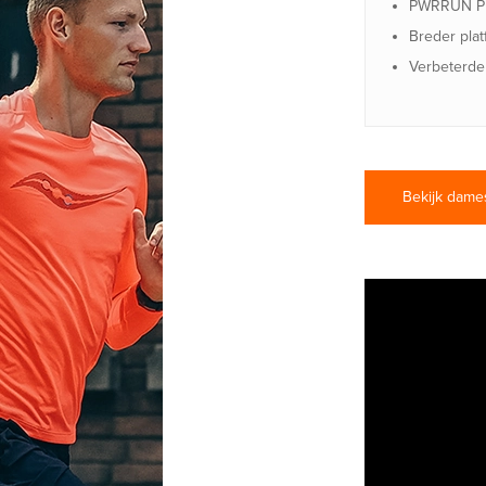
PWRRUN PB 
Breder platf
Verbeterde 
Bekijk dame