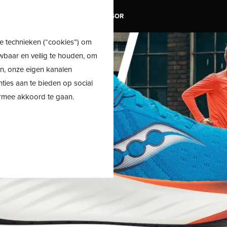
TRAIL
SALE
SHOE ADVISOR
e technieken (“cookies”) om
wbaar en veilig te houden, om
en, onze eigen kanalen
nties aan te bieden op social
ermee akkoord te gaan.