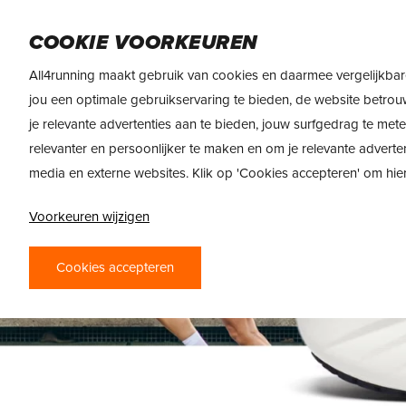
Skip
to
DAMES
HEREN
VOEDING
MERKEN
COOKIE VOORKEUREN
main
content
All4running maakt gebruik van cookies en daarmee vergelijkbar
jou een optimale gebruikservaring te bieden, de website betrou
je relevante advertenties aan te bieden, jouw surfgedrag te met
relevanter en persoonlijker te maken en om je relevante adverte
media en externe websites. Klik op 'Cookies accepteren' om hi
Voorkeuren wijzigen
Cookies accepteren