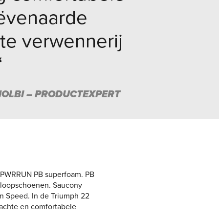
eëvenaarde
hte verwennerij
“
HOLBI – PRODUCTEXPERT
an PWRRUN PB superfoam. PB
e loopschoenen. Saucony
in Speed. In de Triumph 22
zachte en comfortabele