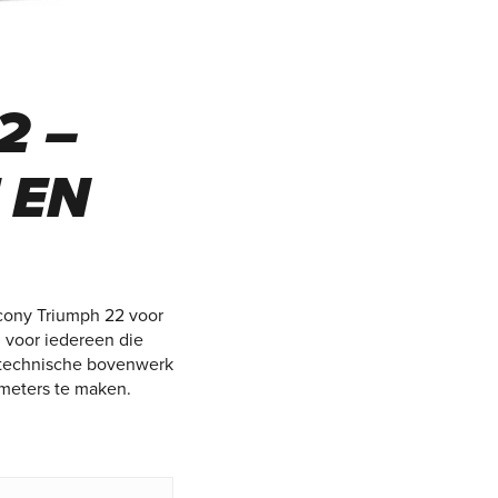
2 –
 EN
ucony Triumph 22 voor
 voor iedereen die
n technische bovenwerk
ometers te maken.