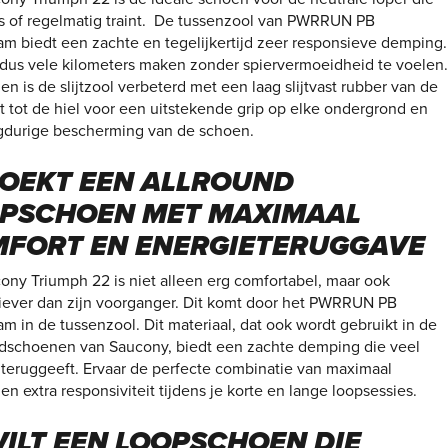
ks of regelmatig traint. De tussenzool van PWRRUN PB
am biedt een zachte en tegelijkertijd zeer responsieve demping.
 dus vele kilometers maken zonder spiervermoeidheid te voelen.
n is de slijtzool verbeterd met een laag slijtvast rubber van de
t tot de hiel voor een uitstekende grip op elke ondergrond en
gdurige bescherming van de schoen.
ZOEKT EEN ALLROUND
PSCHOEN MET MAXIMAAL
FORT EN ENERGIETERUGGAVE
ony Triumph 22 is niet alleen erg comfortabel, maar ook
iever dan zijn voorganger. Dit komt door het PWRRUN PB
m in de tussenzool. Dit materiaal, dat ook wordt gebruikt in de
jdschoenen van Saucony, biedt een zachte demping die veel
 teruggeeft. Ervaar de perfecte combinatie van maximaal
en extra responsiviteit tijdens je korte en lange loopsessies.
WILT EEN LOOPSCHOEN DIE