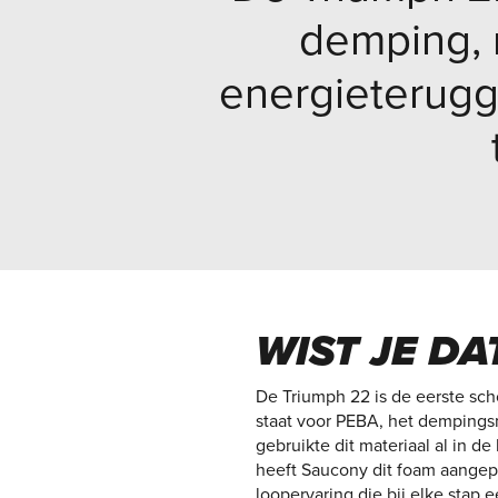
demping, 
energieterugga
WIST JE DAT
De Triumph 22 is de eerste s
staat voor PEBA, het dempings
gebruikte dit materiaal al in 
heeft Saucony dit foam aangepa
loopervaring die bij elke stap