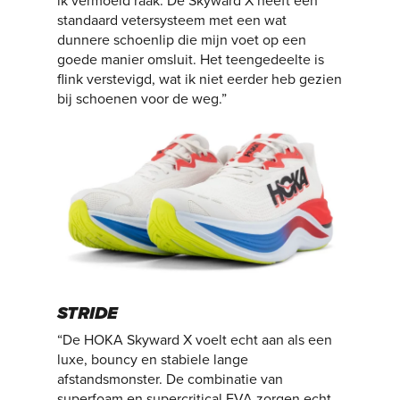
ik vermoeid raak. De Skyward X heeft een
standaard vetersysteem met een wat
dunnere schoenlip die mijn voet op een
goede manier omsluit. Het teengedeelte is
flink verstevigd, wat ik niet eerder heb gezien
bij schoenen voor de weg.”
STRIDE
“De HOKA Skyward X voelt echt aan als een
luxe, bouncy en stabiele lange
afstandsmonster. De combinatie van
superfoam en supercritical EVA zorgen echt