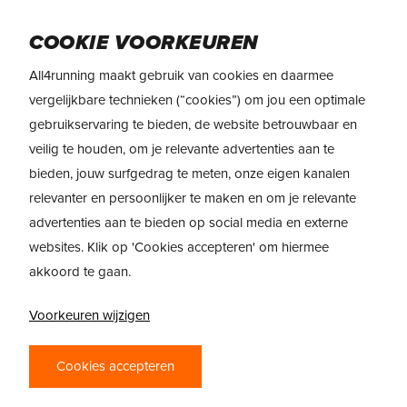
Skip
to
Menu
COOKIE VOORKEUREN
main
content
All4running maakt gebruik van cookies en daarmee
vergelijkbare technieken (“cookies”) om jou een optimale
gebruikservaring te bieden, de website betrouwbaar en
veilig te houden, om je relevante advertenties aan te
bieden, jouw surfgedrag te meten, onze eigen kanalen
relevanter en persoonlijker te maken en om je relevante
advertenties aan te bieden op social media en externe
websites. Klik op 'Cookies accepteren' om hiermee
akkoord te gaan.
Voorkeuren wijzigen
PRODUCTREVIEW
Cookies accepteren
HOKA SKYWARD X –