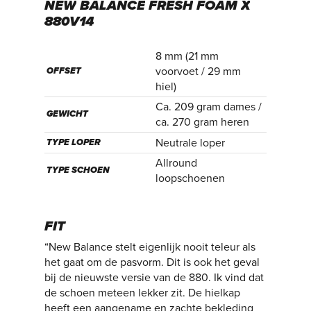
NEW
BALANCE
FRESH
FOAM
X
880V14
8 mm (21 mm
voorvoet / 29 mm
OFFSET
hiel)
Ca. 209 gram dames /
GEWICHT
ca. 270 gram heren
Neutrale loper
TYPE LOPER
Allround
TYPE SCHOEN
loopschoenen
FIT
“New Balance stelt eigenlijk nooit teleur als
het gaat om de pasvorm. Dit is ook het geval
bij de nieuwste versie van de 880. Ik vind dat
de schoen meteen lekker zit. De hielkap
heeft een aangename en zachte bekleding