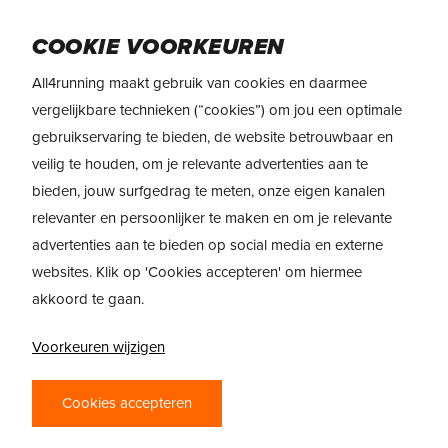
Skip
to
Menu
COOKIE VOORKEUREN
main
content
All4running maakt gebruik van cookies en daarmee
vergelijkbare technieken (“cookies”) om jou een optimale
gebruikservaring te bieden, de website betrouwbaar en
veilig te houden, om je relevante advertenties aan te
bieden, jouw surfgedrag te meten, onze eigen kanalen
relevanter en persoonlijker te maken en om je relevante
advertenties aan te bieden op social media en externe
websites. Klik op 'Cookies accepteren' om hiermee
akkoord te gaan.
Voorkeuren wijzigen
PRODUCTREVIEW
Cookies accepteren
NEW BALANCE FRESH