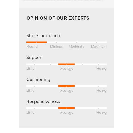
OPINION OF OUR EXPERTS
Shoes pronation
Neutral
Minimal
Moderate
Maximum
Support
Little
Average
Heavy
Cushioning
Little
Average
Heavy
Responsiveness
Little
Average
Heavy