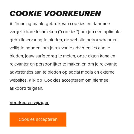
Skip
to
Menu
COOKIE VOORKEUREN
main
content
All4running maakt gebruik van cookies en daarmee
vergelijkbare technieken (“cookies”) om jou een optimale
gebruikservaring te bieden, de website betrouwbaar en
veilig te houden, om je relevante advertenties aan te
bieden, jouw surfgedrag te meten, onze eigen kanalen
relevanter en persoonlijker te maken en om je relevante
advertenties aan te bieden op social media en externe
websites. Klik op 'Cookies accepteren' om hiermee
akkoord te gaan.
PRODUCTREVIEW
Voorkeuren wijzigen
REVIEW: ALTRA
Cookies accepteren
PROVISION 7 – STAP