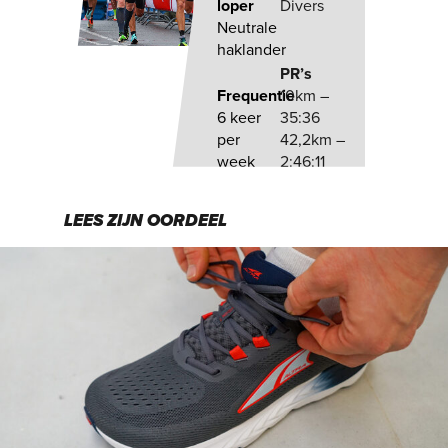
loper
Divers
Neutrale
haklander
PR’s
Frequentie
10km –
6 keer
35:36
per
42,2km –
week
2:46:11
LEES ZIJN OORDEEL