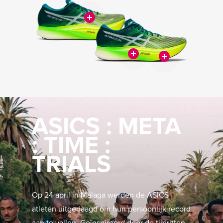
ASICS : META
: TIME :
TRIALS
Op 24 april in Málaga werden de ASICS
atleten uitgedaagd om hun persoonlijk record