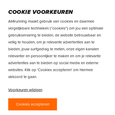
Skip
Menu
to
COOKIE VOORKEUREN
main
All4running maakt gebruik van cookies en daarmee
content
vergelijkbare technieken (“cookies”) om jou een optimale
gebruikservaring te bieden, de website betrouwbaar en
REVIEW: ASICS
veilig te houden, om je relevante advertenties aan te
METASPEED +
bieden, jouw surfgedrag te meten, onze eigen kanalen
relevanter en persoonlijker te maken en om je relevante
door
Stephan Schulze
14 June 2022
advertenties aan te bieden op social media en externe
websites. Klik op 'Cookies accepteren' om hiermee
akkoord te gaan.
Voorkeuren wijzigen
Cookies accepteren
“Hoe word je een snellere loper?”