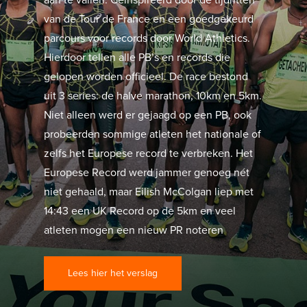
aan te vallen. Geïnspireerd door de tijdritten
van de Tour de France en een goedgekeurd
parcours voor records door World Athletics.
Hierdoor tellen alle PB’s en records die
gelopen worden officieel. De race bestond
uit 3 series: de halve marathon, 10km en 5km.
Niet alleen werd er gejaagd op een PB, ook
probeerden sommige atleten het nationale of
zelfs het Europese record te verbreken. Het
Europese Record werd jammer genoeg nét
niet gehaald, maar Eilish McColgan liep met
14:43 een UK Record op de 5km en veel
atleten mogen een nieuw PR noteren
Lees hier het verslag