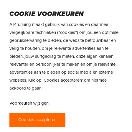
Skip
Menu
to
COOKIE VOORKEUREN
main
All4running maakt gebruik van cookies en daarmee
content
vergelijkbare technieken (“cookies”) om jou een optimale
gebruikservaring te bieden, de website betrouwbaar en
ALTRA VANISH
veilig te houden, om je relevante advertenties aan te
CARBON
bieden, jouw surfgedrag te meten, onze eigen kanalen
relevanter en persoonlijker te maken en om je relevante
door
Stephan Schulze
28 April 2022
advertenties aan te bieden op social media en externe
websites. Klik op 'Cookies accepteren' om hiermee
akkoord te gaan.
Voorkeuren wijzigen
Cookies accepteren
20:12 is mijn PR op de 5km en sub