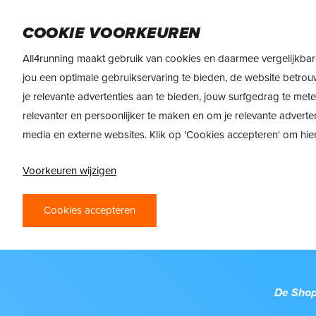
Skip
DAMES
HEREN
VOEDING
MERKEN
to
COOKIE VOORKEUREN
main
All4running maakt gebruik van cookies en daarmee vergelijkbar
content
jou een optimale gebruikservaring te bieden, de website betrou
je relevante advertenties aan te bieden, jouw surfgedrag te met
relevanter en persoonlijker te maken en om je relevante adverte
media en externe websites. Klik op 'Cookies accepteren' om hi
Voorkeuren wijzigen
Cookies accepteren
De Shop