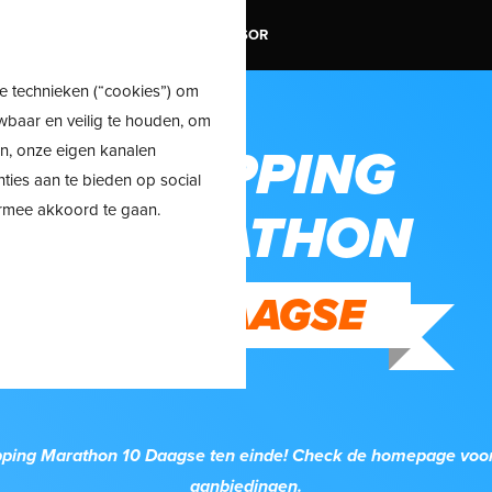
TRAIL
SALE
SHOE ADVISOR
e technieken (“cookies”) om
wbaar en veilig te houden, om
en, onze eigen kanalen
SHOPPING
nties aan te bieden op social
ermee akkoord te gaan.
MARATHON
10 DAAGSE
ping Marathon 10 Daagse ten einde! Check de homepage voor
aanbiedingen.