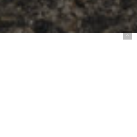
YOUR FASTEST IS YET
TO COME
Maak je klaar om je grenzen te verleggen
met de Saucony Endorphin Elite 3. Deze
raceschoen is gemaakt voor lopers die harder
willen gaan en dat tempo langer willen
vasthouden. Van de eerste versnelling tot de
laatste meters helpt de Endorphin Elite 3 je
om efficiënt te blijven lopen, ook wanneer
het zwaar wordt. Licht, explosief en gemaakt