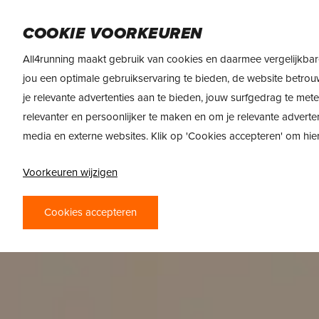
Skip
DAMES
HEREN
VOEDING
MERKEN
to
COOKIE VOORKEUREN
main
All4running maakt gebruik van cookies en daarmee vergelijkbar
content
jou een optimale gebruikservaring te bieden, de website betrou
je relevante advertenties aan te bieden, jouw surfgedrag te met
relevanter en persoonlijker te maken en om je relevante adverte
media en externe websites. Klik op 'Cookies accepteren' om hi
Voorkeuren wijzigen
Cookies accepteren