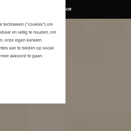
TRAIL
SALE
SHOE ADVISOR
e technieken (“cookies”) om
wbaar en veilig te houden, om
en, onze eigen kanalen
nties aan te bieden op social
ermee akkoord te gaan.