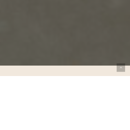
HOE BEREID JIJ JE OPTIMAAL
VOOR OP #DEMOOISTE?
Zondag 13 april 2025 klinkt het startschot van
de
NN Marathon Rotterdam
. Samen met de
sponsor ASICS zorgen we ervoor dat jij
optimaal voorbereid aan de start staat. Met