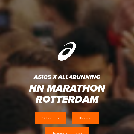
ASICS X ALL4RUNNING​
NN MARATHON
ROTTERDAM
Schoenen
Kleding
Trainingsschema's