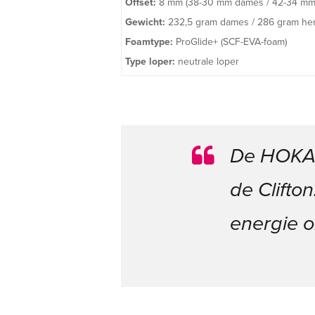
Offset:
8 mm (38-30 mm dames / 42-34 mm
Gewicht:
232,5 gram dames / 286 gram he
Foamtype:
ProGlide+ (SCF-EVA-foam)
Type loper:
neutrale loper
De HOKA C
de Clifto
energie o