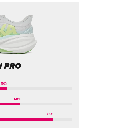
N PRO
50
%
60
%
85
%