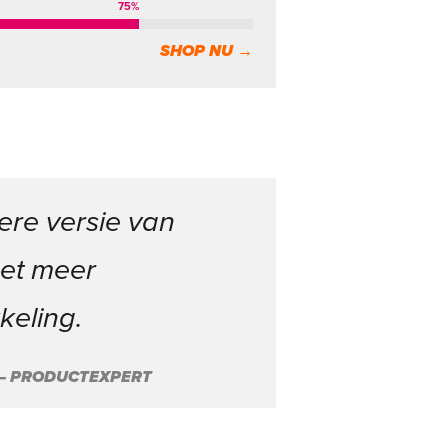
75
%
SHOP NU →
ere versie van
met meer
keling.
 – PRODUCTEXPERT