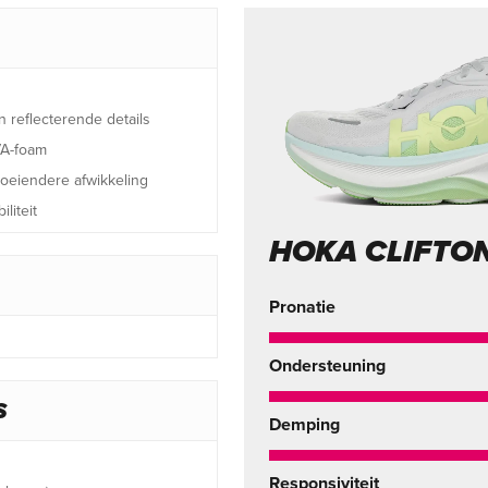
reflecterende details
VA-foam
oeiendere afwikkeling
liteit
HOKA CLIFTO
Pronatie
Ondersteuning
S
Demping
Responsiviteit