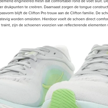
ademend engineered mesh dat comfortabel rond de voet sluit. D
er drukpunten te creëren. Daarnaast zorgen de tongue construct
a pasvorm blijft de Clifton Pro trouw aan de Clifton familie. De s
 stevig worden omsloten. Hierdoor voelt de schoen direct comfor
er traint, zijn de schoenen voorzien van reflecterende elemente