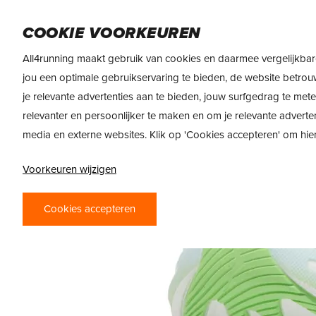
Skip
DAMES
HEREN
VOEDING
MERKEN
to
COOKIE VOORKEUREN
main
All4running maakt gebruik van cookies en daarmee vergelijkbar
content
jou een optimale gebruikservaring te bieden, de website betrou
je relevante advertenties aan te bieden, jouw surfgedrag te met
relevanter en persoonlijker te maken en om je relevante adverte
media en externe websites. Klik op 'Cookies accepteren' om hi
Voorkeuren wijzigen
Cookies accepteren