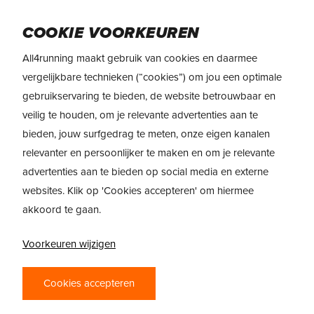
Skip
Menu
to
COOKIE VOORKEUREN
main
All4running maakt gebruik van cookies en daarmee
content
REVIEW
On Cloud X Tempo Pro
vergelijkbare technieken (“cookies”) om jou een optimale
gebruikservaring te bieden, de website betrouwbaar en
ON CLOUD X
veilig te houden, om je relevante advertenties aan te
bieden, jouw surfgedrag te meten, onze eigen kanalen
TEMPO PRO
relevanter en persoonlijker te maken en om je relevante
REVIEW –
advertenties aan te bieden op social media en externe
WEDSTRIJDSCHOEN
websites. Klik op 'Cookies accepteren' om hiermee
akkoord te gaan.
VOOR HYROX EN
FITNESS
Voorkeuren wijzigen
WEDSTRIJDEN
Cookies accepteren
De On Cloud X Tempo Pro is geen gewone