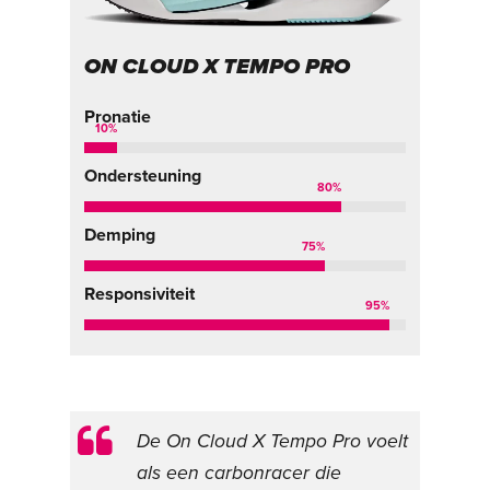
ON CLOUD X TEMPO PRO
Pronatie
10
%
Ondersteuning
80
%
Demping
75
%
Responsiviteit
95
%
De On Cloud X Tempo Pro voelt
als een carbonracer die