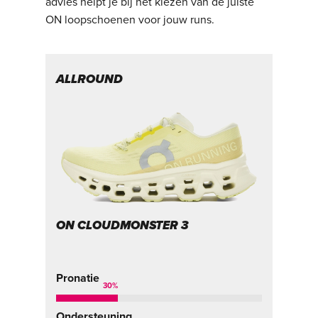
advies helpt je bij het kiezen van de juiste
ON loopschoenen voor jouw runs.
ALLROUND
T
ON CLOUDMONSTER 3
O
Pr
5
%
Pronatie
30
%
On
Ondersteuning