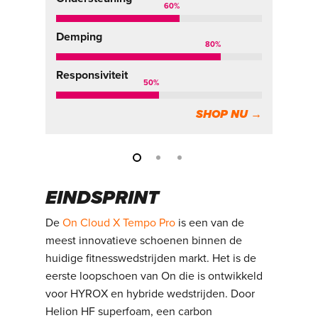
60
%
De
Demping
80
%
Re
Responsiviteit
50
%
SHOP NU →
EINDSPRINT
De
On Cloud X Tempo Pro
is een van de
meest innovatieve schoenen binnen de
huidige fitnesswedstrijden markt. Het is de
eerste loopschoen van On die is ontwikkeld
voor HYROX en hybride wedstrijden. Door
Helion HF superfoam, een carbon