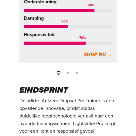
Ondersteuning
80
%
De
Demping
50
%
Re
Responsiviteit
70
%
SHOP NU →
EINDSPRINT
De adidas Adizero Dropset Pro Trainer is een
opvallende innovatie, omdat adidas
duidelijke looptechnologie vertaalt naar een
hybride trainingsschoen. Lightstrike Pro zorgt
voor een licht en responsief gevoel.