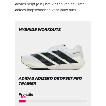
advies helpt je bij het kiezen van de juiste
adidas-loopschoenen voor jouw runs.
HYBRIDE WORKOUTS
A
ADIDAS ADIZERO DROPSET PRO
A
TRAINER
Pr
Pronatie
10
%
On