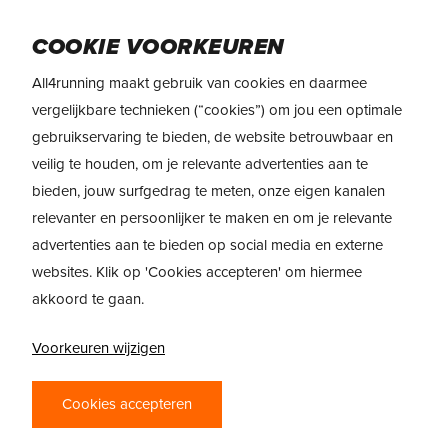
Skip
Menu
to
COOKIE VOORKEUREN
main
All4running maakt gebruik van cookies en daarmee
content
REVIEW
adidas Adizero Dropset Pro
vergelijkbare technieken (“cookies”) om jou een optimale
Trainer
gebruikservaring te bieden, de website betrouwbaar en
veilig te houden, om je relevante advertenties aan te
ADIDAS ADIZERO
bieden, jouw surfgedrag te meten, onze eigen kanalen
relevanter en persoonlijker te maken en om je relevante
DROPSET PRO
advertenties aan te bieden op social media en externe
TRAINER – JOUW
websites. Klik op 'Cookies accepteren' om hiermee
PARTNER VOOR
akkoord te gaan.
HYBRIDE
Voorkeuren wijzigen
TRAININGEN
Cookies accepteren
De adidas Adizero Dropset Pro Trainer is
geen klassieke loopschoen, maar een hybride