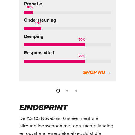
Pronatie
Pr
10
%
1
Ondersteuning
On
20
%
Demping
De
70
%
Responsiviteit
Re
70
%
SHOP NU →
EINDSPRINT
De ASICS Novablast 6 is een neutrale
allround loopschoen met een zachte landing
en opvallend energieke afzet. Juist die