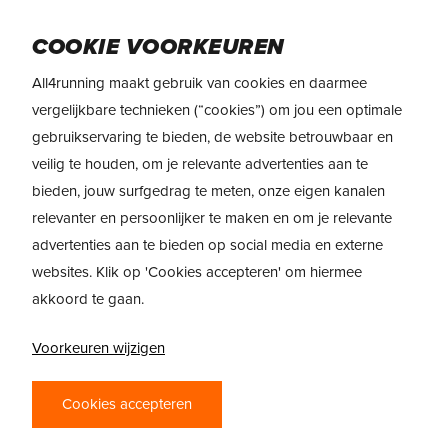
Skip
Menu
to
COOKIE VOORKEUREN
main
All4running maakt gebruik van cookies en daarmee
content
REVIEW
ASICS Novablast 6
vergelijkbare technieken (“cookies”) om jou een optimale
gebruikservaring te bieden, de website betrouwbaar en
veilig te houden, om je relevante advertenties aan te
bieden, jouw surfgedrag te meten, onze eigen kanalen
relevanter en persoonlijker te maken en om je relevante
advertenties aan te bieden op social media en externe
websites. Klik op 'Cookies accepteren' om hiermee
akkoord te gaan.
ASICS NOVABLAST
6 – SNELLE DAILY
Voorkeuren wijzigen
TRAINER MET
Cookies accepteren
ZACHTE BOUNCE