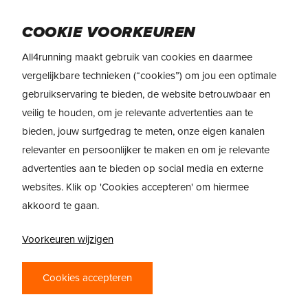
Skip
Menu
to
COOKIE VOORKEUREN
main
All4running maakt gebruik van cookies en daarmee
content
REVIEW
Saucony Guide 19
vergelijkbare technieken (“cookies”) om jou een optimale
gebruikservaring te bieden, de website betrouwbaar en
veilig te houden, om je relevante advertenties aan te
bieden, jouw surfgedrag te meten, onze eigen kanalen
relevanter en persoonlijker te maken en om je relevante
advertenties aan te bieden op social media en externe
websites. Klik op 'Cookies accepteren' om hiermee
akkoord te gaan.
Voorkeuren wijzigen
SAUCONY GUIDE
19 – COMFORT EN
Cookies accepteren
ONDERSTEUNING