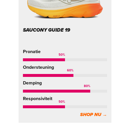
SAUCONY GUIDE 19
S
Pr
1
Pronatie
50
%
On
Ondersteuning
60
%
De
Demping
80
%
Re
Responsiviteit
50
%
SHOP NU →