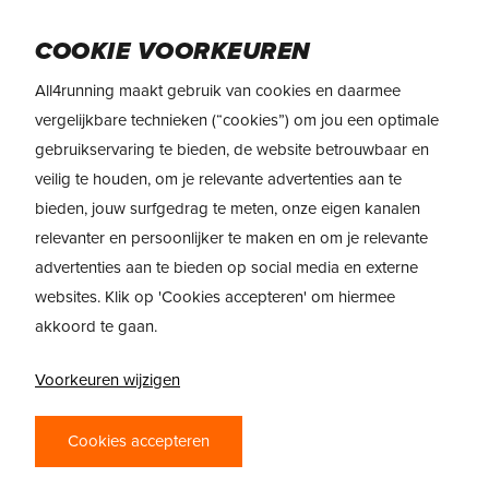
Skip
Menu
to
COOKIE VOORKEUREN
main
All4running maakt gebruik van cookies en daarmee
content
REVIEW
Salomon Aero Glide 4
vergelijkbare technieken (“cookies”) om jou een optimale
gebruikservaring te bieden, de website betrouwbaar en
veilig te houden, om je relevante advertenties aan te
bieden, jouw surfgedrag te meten, onze eigen kanalen
relevanter en persoonlijker te maken en om je relevante
advertenties aan te bieden op social media en externe
websites. Klik op 'Cookies accepteren' om hiermee
akkoord te gaan.
ULTRALICHT
Voorkeuren wijzigen
COMFORT VOOR
Cookies accepteren
LANGE