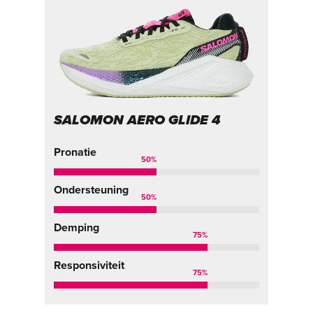
SALOMON AERO GLIDE 4
Pronatie
50
%
Ondersteuning
50
%
Demping
75
%
Responsiviteit
75
%