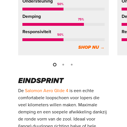
Ondersteuning
On
50
%
Demping
De
75
%
Responsiviteit
Re
50
%
SHOP NU →
EINDSPRINT
De
Salomon Aero Glide 4
is een echte
comfortabele loopschoen voor lopers die
veel kilometers willen maken. Maximale
demping en een soepele afwikkeling dankzij
de ronde vorm van de zool. Ideaal voor
(lange) duurlopen richting halve of hele