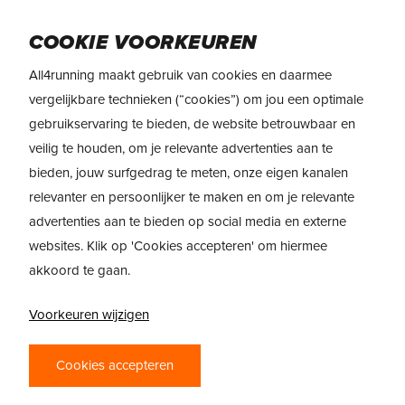
Skip
Menu
to
COOKIE VOORKEUREN
main
All4running maakt gebruik van cookies en daarmee
content
REVIEW
adidas Terrex Agravic Speed
vergelijkbare technieken (“cookies”) om jou een optimale
gebruikservaring te bieden, de website betrouwbaar en
Ultra 2
veilig te houden, om je relevante advertenties aan te
bieden, jouw surfgedrag te meten, onze eigen kanalen
relevanter en persoonlijker te maken en om je relevante
advertenties aan te bieden op social media en externe
websites. Klik op 'Cookies accepteren' om hiermee
akkoord te gaan.
Voorkeuren wijzigen
ADIDAS TERREX
AGRAVIC SPEED
Cookies accepteren