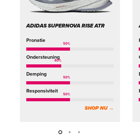
ADIDAS SUPERNOVA RISE ATR
Pronatie
50
%
Ondersteuning
40
%
Demping
50
%
Responsiviteit
50
%
SHOP NU →