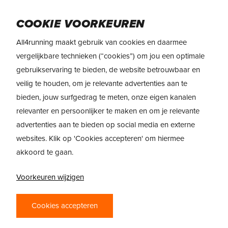
Skip
Menu
to
COOKIE VOORKEUREN
main
All4running maakt gebruik van cookies en daarmee
content
REVIEW
Altra FWD Via 2
vergelijkbare technieken (“cookies”) om jou een optimale
gebruikservaring te bieden, de website betrouwbaar en
veilig te houden, om je relevante advertenties aan te
bieden, jouw surfgedrag te meten, onze eigen kanalen
relevanter en persoonlijker te maken en om je relevante
advertenties aan te bieden op social media en externe
websites. Klik op 'Cookies accepteren' om hiermee
akkoord te gaan.
Voorkeuren wijzigen
ALTRA FWD VIA 2 –
Cookies accepteren
MAXIMAAL