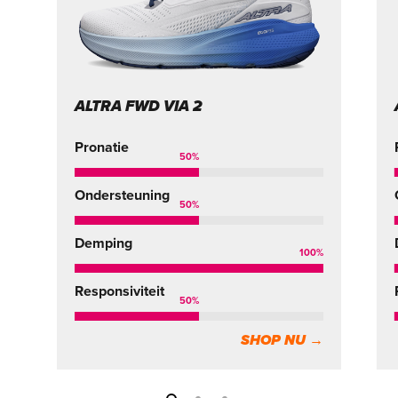
ALTRA FWD VIA 2
Pronatie
50
%
Ondersteuning
50
%
Demping
100
%
Responsiviteit
50
%
SHOP NU →