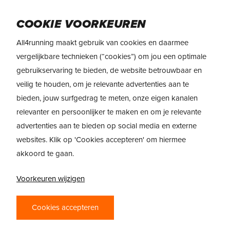
Skip
Menu
to
COOKIE VOORKEUREN
main
All4running maakt gebruik van cookies en daarmee
content
REVIEW
Brooks Glycerin Max 2
vergelijkbare technieken (“cookies”) om jou een optimale
gebruikservaring te bieden, de website betrouwbaar en
veilig te houden, om je relevante advertenties aan te
bieden, jouw surfgedrag te meten, onze eigen kanalen
relevanter en persoonlijker te maken en om je relevante
advertenties aan te bieden op social media en externe
websites. Klik op 'Cookies accepteren' om hiermee
akkoord te gaan.
BROOKS GLYCERIN
Voorkeuren wijzigen
MAX 2 –
MAXIMALE
Cookies accepteren