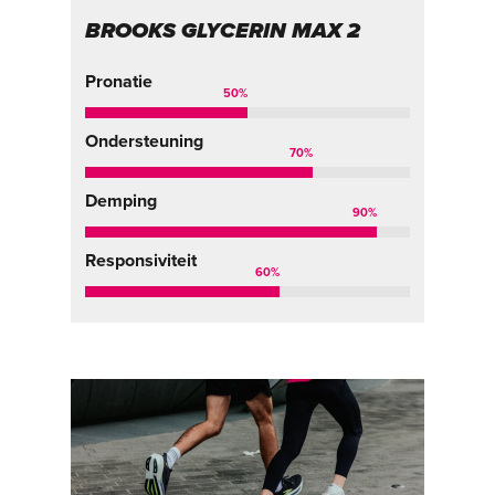
BROOKS GLYCERIN MAX 2
Pronatie
50
%
Ondersteuning
70
%
Demping
90
%
Responsiviteit
60
%