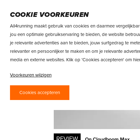
Skip
DAMES
HEREN
VOEDING
MERKEN
to
COOKIE VOORKEUREN
main
All4running maakt gebruik van cookies en daarmee vergelijkbar
content
jou een optimale gebruikservaring te bieden, de website betrou
je relevante advertenties aan te bieden, jouw surfgedrag te met
relevanter en persoonlijker te maken en om je relevante adverte
media en externe websites. Klik op 'Cookies accepteren' om hi
Voorkeuren wijzigen
Cookies accepteren
REVIEW
On Cloudboom Max