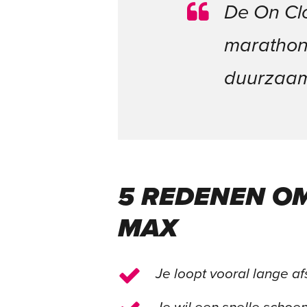
De On Clo
marathon
duurzaam
5 REDENEN O
MAX
Je loopt vooral lange a