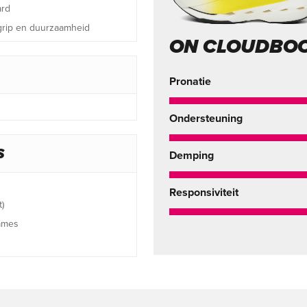
ard
 grip en duurzaamheid
ON CLOUDBO
Pronatie
Ondersteuning
S
Demping
Responsiviteit
)
ames