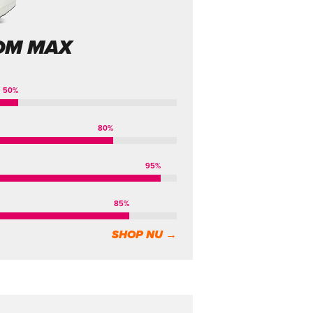
OM MAX
50
%
80
%
95
%
85
%
SHOP NU →