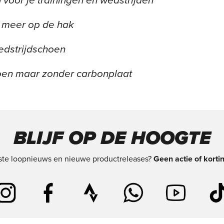
 voor je trainingen én wedstrijden
at meer op de hak
edstrijdschoen
hoen maar zonder carbonplaat
BLIJF OP DE HOOGTE
tste loopnieuws en nieuwe productreleases?
Geen actie of korti