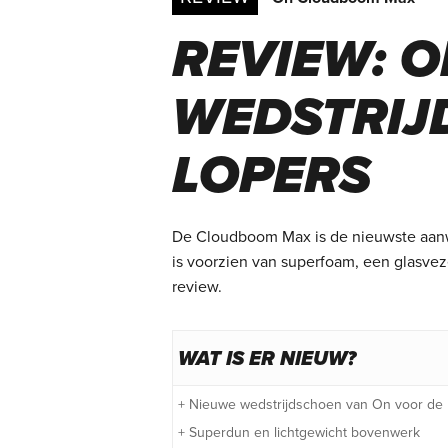
REVIEW: 
WEDSTRIJ
LOPERS
De Cloudboom Max is de nieuwste aanw
is
voorzien van superfoam, een glasve
review.
WAT IS ER NIEUW?
+ Nieuwe wedstrijdschoen van On voor de ni
+ Superdun en lichtgewicht bovenwerk