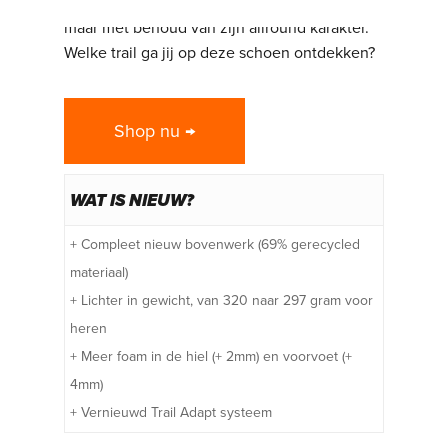
slijtzool veranderd en veel lichter geworden,
maar met behoud van zijn allround karakter.
Welke trail ga jij op deze schoen ontdekken?
Shop nu →
WAT IS NIEUW?
+ Compleet nieuw bovenwerk (69% gerecycled
materiaal)
+ Lichter in gewicht, van 320 naar 297 gram voor
heren
+ Meer foam in de hiel (+ 2mm) en voorvoet (+
4mm)
+ Vernieuwd Trail Adapt systeem