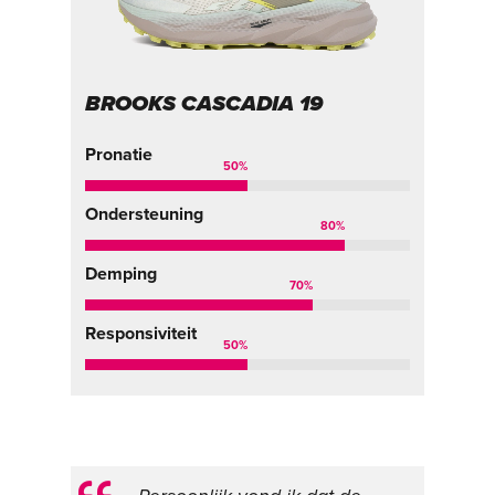
BROOKS CASCADIA 19
Pronatie
50
%
Ondersteuning
80
%
Demping
70
%
Responsiviteit
50
%