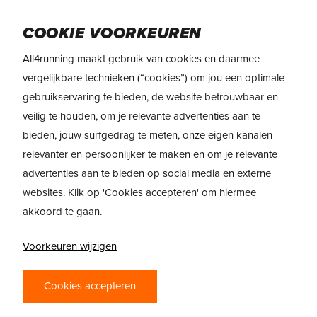
Skip
Menu
to
COOKIE VOORKEUREN
main
All4running maakt gebruik van cookies en daarmee
content
REVIEW
Brooks Cascadia 19
vergelijkbare technieken (“cookies”) om jou een optimale
gebruikservaring te bieden, de website betrouwbaar en
REVIEW: BROOKS
veilig te houden, om je relevante advertenties aan te
CASCADIA 19 –
bieden, jouw surfgedrag te meten, onze eigen kanalen
BETROUWBARE
relevanter en persoonlijker te maken en om je relevante
advertenties aan te bieden op social media en externe
TRAILSCHOEN
websites. Klik op 'Cookies accepteren' om hiermee
COMPLEET
akkoord te gaan.
VERNIEUWD
Voorkeuren wijzigen
De Brooks Cascadia 19 is de trailschoen voor
beginnende en ervaren trailrunners die veel
Cookies accepteren
stabiliteit zoeken. Hij is van bovenwerk tot