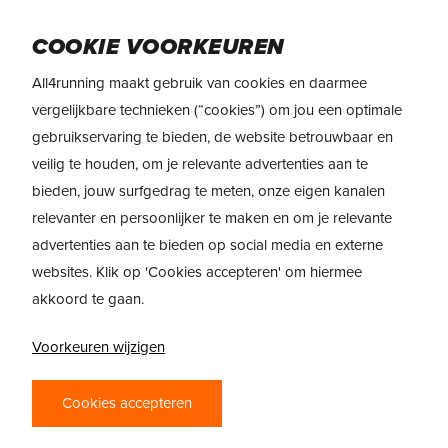
Skip
to
Menu
COOKIE VOORKEUREN
main
content
All4running maakt gebruik van cookies en daarmee
vergelijkbare technieken (“cookies”) om jou een optimale
gebruikservaring te bieden, de website betrouwbaar en
veilig te houden, om je relevante advertenties aan te
bieden, jouw surfgedrag te meten, onze eigen kanalen
relevanter en persoonlijker te maken en om je relevante
advertenties aan te bieden op social media en externe
websites. Klik op 'Cookies accepteren' om hiermee
akkoord te gaan.
Voorkeuren wijzigen
PRODUCTREVIEW
Cookies accepteren
HOKA TECTON X 3 –