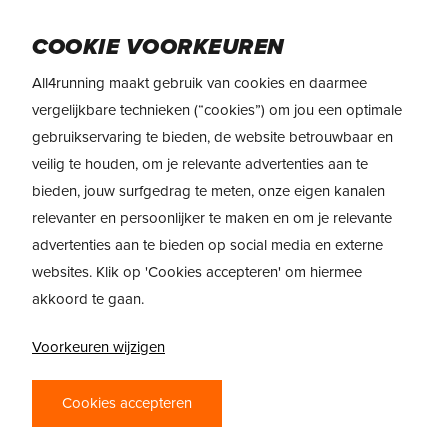
Skip
to
Menu
COOKIE VOORKEUREN
main
content
All4running maakt gebruik van cookies en daarmee
vergelijkbare technieken (“cookies”) om jou een optimale
gebruikservaring te bieden, de website betrouwbaar en
veilig te houden, om je relevante advertenties aan te
bieden, jouw surfgedrag te meten, onze eigen kanalen
relevanter en persoonlijker te maken en om je relevante
advertenties aan te bieden op social media en externe
websites. Klik op 'Cookies accepteren' om hiermee
akkoord te gaan.
Voorkeuren wijzigen
PRODUCTREVIEW
Cookies accepteren
ALTRA VANISH CARBON