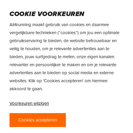
Skip
Menu
to
COOKIE VOORKEUREN
main
All4running maakt gebruik van cookies en daarmee
content
DE BESTE
vergelijkbare technieken (“cookies”) om jou een optimale
gebruikservaring te bieden, de website betrouwbaar en
LOOPVESTEN VAN
veilig te houden, om je relevante advertenties aan te
2026
bieden, jouw surfgedrag te meten, onze eigen kanalen
relevanter en persoonlijker te maken en om je relevante
advertenties aan te bieden op social media en externe
websites. Klik op 'Cookies accepteren' om hiermee
akkoord te gaan.
Voorkeuren wijzigen
Cookies accepteren
SALOMON ACTIVE
NATHAN QUICK
SKIN 4
START 4L