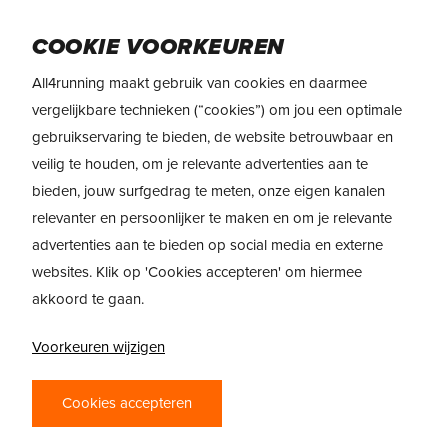
Skip
to
Menu
COOKIE VOORKEUREN
main
content
All4running maakt gebruik van cookies en daarmee
vergelijkbare technieken (“cookies”) om jou een optimale
gebruikservaring te bieden, de website betrouwbaar en
veilig te houden, om je relevante advertenties aan te
bieden, jouw surfgedrag te meten, onze eigen kanalen
relevanter en persoonlijker te maken en om je relevante
advertenties aan te bieden op social media en externe
websites. Klik op 'Cookies accepteren' om hiermee
akkoord te gaan.
Voorkeuren wijzigen
PRODUCTREVIEW
Cookies accepteren
ADIDAS TERREX