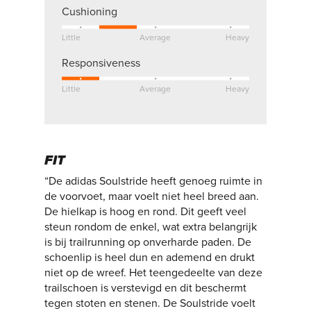
Cushioning
Little
Average
Heavy
Responsiveness
Little
Average
Heavy
FIT
“De adidas Soulstride heeft genoeg ruimte in
de voorvoet, maar voelt niet heel breed aan.
De hielkap is hoog en rond. Dit geeft veel
steun rondom de enkel, wat extra belangrijk
is bij trailrunning op onverharde paden. De
schoenlip is heel dun en ademend en drukt
niet op de wreef. Het teengedeelte van deze
trailschoen is verstevigd en dit beschermt
tegen stoten en stenen. De Soulstride voelt