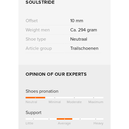
SOULSTRIDE
Offset
10 mm
Weight men
Ca. 294 gram
Shoe type
Neutraal
Article group
Trailschoenen
OPINION OF OUR EXPERTS
Shoes pronation
Neutral
Minimal
Moderate
Maximum
Support
Little
Average
Heavy