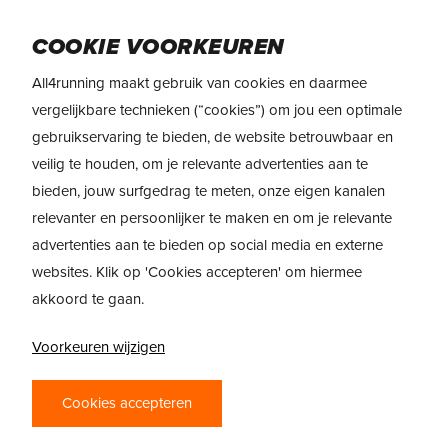
Skip
to
Menu
COOKIE VOORKEUREN
main
content
All4running maakt gebruik van cookies en daarmee
vergelijkbare technieken (“cookies”) om jou een optimale
gebruikservaring te bieden, de website betrouwbaar en
veilig te houden, om je relevante advertenties aan te
bieden, jouw surfgedrag te meten, onze eigen kanalen
relevanter en persoonlijker te maken en om je relevante
advertenties aan te bieden op social media en externe
websites. Klik op 'Cookies accepteren' om hiermee
akkoord te gaan.
Voorkeuren wijzigen
PRODUCTREVIEW
ADIDAS ULTRABOOST
Cookies accepteren
LIGHT: DE LICHTSTE