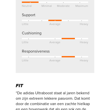
Neutral
Minimal
Moderate
Maximum
Support
Little
Average
Heavy
Cushioning
Little
Average
Heavy
Responsiveness
Little
Average
Heavy
FIT
“De adidas Ultraboost staat al jaren bekend
om zijn extreem lekkere pasvorm. Dat komt
door de combinatie van een zachte hielkap
en een bovenwerk dat als een sok om de