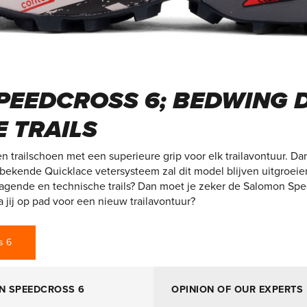
EEDCROSS 6; BEDWING 
 TRAILS
 trailschoen met een superieure grip voor elk trailavontuur. Dan
ekende Quicklace vetersysteem zal dit model blijven uitgroeien t
itdagende en technische trails? Dan moet je zeker de Salomon S
jij op pad voor een nieuw trailavontuur?
s 6
N SPEEDCROSS 6
OPINION OF OUR EXPERTS