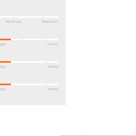
Moderate
Maximum
age
Heavy
age
Heavy
age
Heavy