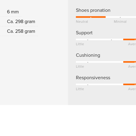
Shoes pronation
6 mm
Ca. 298 gram
Neutral
Minimal
Ca. 258 gram
Support
Little
Aver
Cushioning
Little
Aver
Responsiveness
Little
Aver