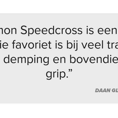
on Speedcross is een
e favoriet is bij veel t
it, demping en bovendi
grip.”
DAAN GL