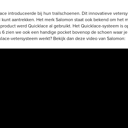
ace introduceerde bij hun trailschoenen. Dit innovatieve vetersy
i kunt aantrekken. Het merk Salomon staat ook bekend om het m
roduct werd Quicklace al gebruikt. Het Quicklace-systeem is op
s 6 zien we ook een handige pocket bovenop de schoen waar je 
lace-vetersysteem werkt? Bekijk dan deze video van Salomon: