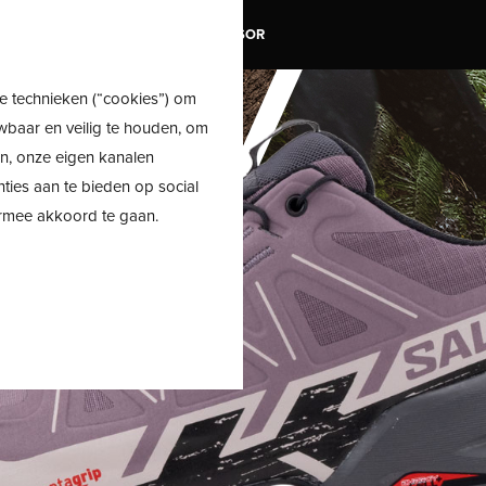
TRAIL
SALE
SHOE ADVISOR
e technieken (“cookies”) om
wbaar en veilig te houden, om
en, onze eigen kanalen
nties aan te bieden op social
ermee akkoord te gaan.