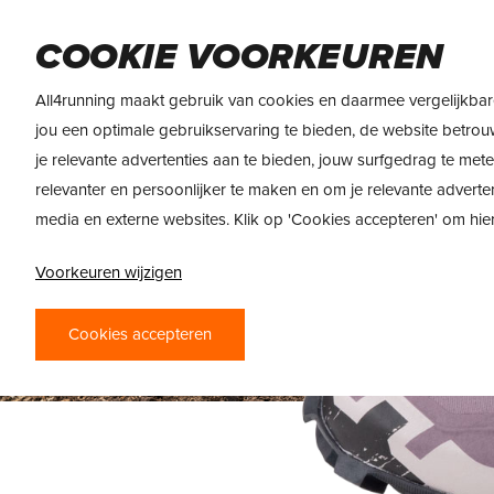
Skip
to
DAMES
HEREN
VOEDING
MERKEN
COOKIE VOORKEUREN
main
content
All4running maakt gebruik van cookies en daarmee vergelijkbar
jou een optimale gebruikservaring te bieden, de website betrou
je relevante advertenties aan te bieden, jouw surfgedrag te met
relevanter en persoonlijker te maken en om je relevante adverte
media en externe websites. Klik op 'Cookies accepteren' om hi
Voorkeuren wijzigen
Cookies accepteren