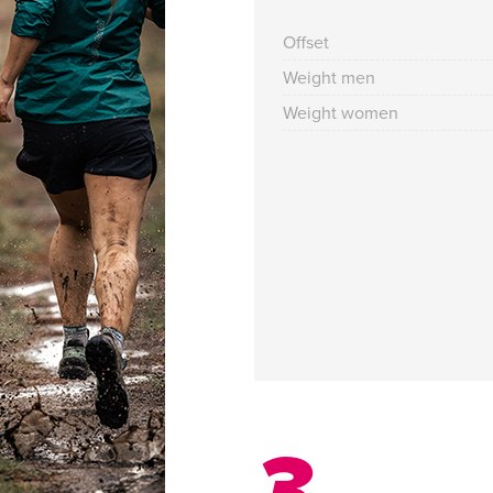
Offset
Weight men
Weight women
3