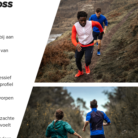
OSS
bij aan
 van
essief
rofiel
tworpen
 zachte
voelt