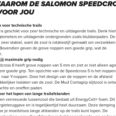
AAROM DE SALOMON SPEEDCR
 VOOR JOU
 voor technische trails
 geschikt voor zeer technische en uitdagende trails. Denk hier
ogtemeters en uitdagende ondergronden zoals blubberpaden. De
 zeer stabiel, want de zool is rotatiestijf gemaakt om verzwikken
 Bovendien geven de grove noppen een goede grip, wat de
n.
 jij maximale grip nodig
dcross 6 heeft grove noppen van 5 mm en ziet er niet alleen agr
eem goede grip. Ten opzichte van de Speedcross 5 is het noppenp
naar Y-noppen. Door het design van de noppen en de afstand
kelijker loslaten van de zool. De Mud Contagrip slijtzool is on
achte en oneffen paden.
oor het lopen van lange trailafstanden
en vernieuwde tussenzool die bestaat uit EnergyCell+ foam. Dit
rgieteruggave en is tegelijkertijd heel duurzaam. Deze demping 
 je moeiteloos lange afstanden op de trails kunt lopen. De