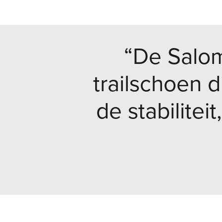
“De Salom
trailschoen di
de stabilite