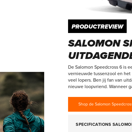
PRODUCTREVIEW
SALOMON SP
UITDAGENDE
De Salomon Speedcross 6 is een
vernieuwde tussenzool en het b
veel lopers. Ben jij fan van u
nieuwe loopvriend. Wanneer ga 
Shop de Salomon Speedcros
SPECIFICATIONS SALOMO