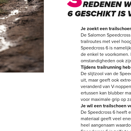
REDENEN W
6 GESCHIKT IS
Je zoekt een trailschoen
De Salomon Speedcross is
trailroutes met veel ho
Speedcross 6 is namelijk
de enkel te voorkomen.
omstandigheden ook zij
Tijdens trailrunning heb
De slijtzool van de Spee
uit, maar geeft ook extr
veranderd van V-noppen 
ertussen kan blubber mak
voor maximale grip op z
Je wil een trailschoen v
De Speedcross 6 heeft e
materiaal geeft veel ene
heel aangenaam waardoor