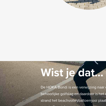
Wist je dat…
De HOKA Bondi is een verwijzing naar d
behoorlijke golfslag en daardoor is he
strand het beachvolleybaltoernooi plaat