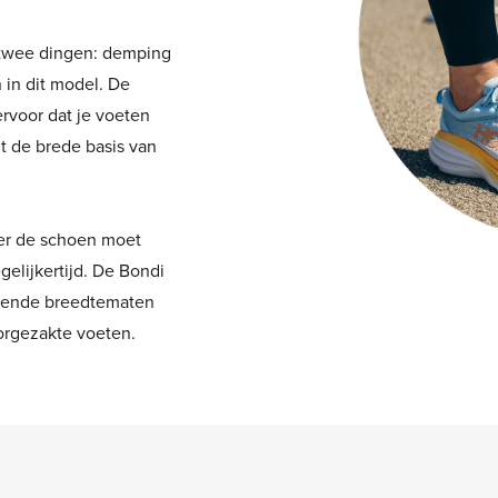
e twee dingen: demping
n in dit model. De
ervoor dat je voeten
uit de brede basis van
.
ler de schoen moet
egelijkertijd. De Bondi
illende breedtematen
oorgezakte voeten.