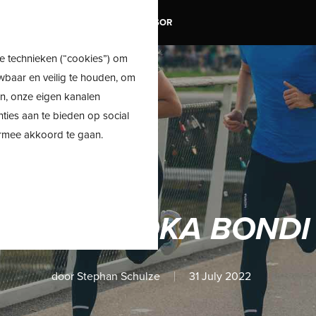
TRAIL
SALE
SHOE ADVISOR
e technieken (“cookies”) om
wbaar en veilig te houden, om
en, onze eigen kanalen
nties aan te bieden op social
ermee akkoord te gaan.
EVIEW: HOKA BONDI
door
Stephan Schulze
31 July 2022