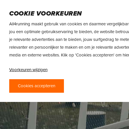
Skip
DAMES
HEREN
VOEDING
MERKEN
to
COOKIE VOORKEUREN
main
All4running maakt gebruik van cookies en daarmee vergelijkbar
content
jou een optimale gebruikservaring te bieden, de website betrou
je relevante advertenties aan te bieden, jouw surfgedrag te met
relevanter en persoonlijker te maken en om je relevante adverte
media en externe websites. Klik op 'Cookies accepteren' om hi
Voorkeuren wijzigen
Cookies accepteren
R