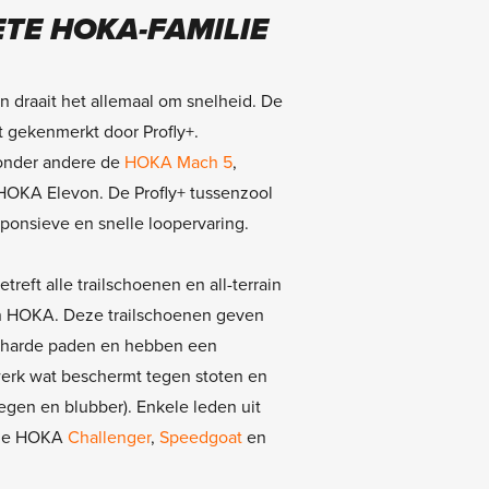
TE HOKA-FAMILIE
n draait het allemaal om snelheid. De
t gekenmerkt door Profly+.
 onder andere de
HOKA Mach 5
,
HOKA Elevon. De Profly+ tussenzool
sponsieve en snelle loopervaring.
treft alle trailschoenen en all-terrain
 HOKA. Deze trailschoenen geven
erharde paden en hebben een
erk wat beschermt tegen stoten en
regen en blubber). Enkele leden uit
n de HOKA
Challenger
,
Speedgoat
en