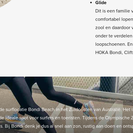
Glide
Dit is een familie
comfortabel lope
zool en daardoor 
onder te verdelen 
loopschoenen. Enk
HOKA Bondi, Clift
e surflocatie Bondi Beach in het Zuidoosten van Australië. Het i
t de ideale spot voor surfers en toeristen. Tijdens de Olympisch
s. Bij Bondi denk je dus al snel aan zon, rustig aan doen en ont