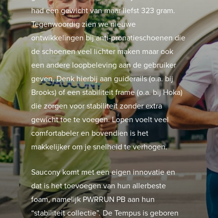
had een gewicht van maar liefst 323 gram.
Tegenwoordig zien we nieuwe
ontwikkelingen bij anti-pronatieschoenen die
de schoenen veel lichter maken maar ook
een andere loopbeleving aan de gebruiker
geven. Denk hierbij aan guiderails (o.a. bij
Brooks) of een stabiliteit frame (o.a. bij Hoka)
die zorgen voor stabiliteit zonder extra
gewicht toe te voegen. Lopen voelt veel
comfortabeler en bovendien is het
makkelijker om je snelheid te verhogen.
Saucony komt met een eigen innovatie en
dat is het toevoegen van hun allerbeste
foam, namelijk PWRRUN PB aan hun
“stabiliteit collectie”. De Tempus is geboren