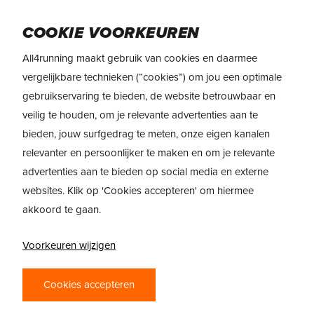
Skip
Menu
to
COOKIE VOORKEUREN
main
All4running maakt gebruik van cookies en daarmee
content
vergelijkbare technieken (“cookies”) om jou een optimale
gebruikservaring te bieden, de website betrouwbaar en
REVIEW: SAUCONY
veilig te houden, om je relevante advertenties aan te
TEMPUS
bieden, jouw surfgedrag te meten, onze eigen kanalen
relevanter en persoonlijker te maken en om je relevante
door
All4running
22 June 2022
advertenties aan te bieden op social media en externe
websites. Klik op 'Cookies accepteren' om hiermee
akkoord te gaan.
Voorkeuren wijzigen
Cookies accepteren
Tot ziens Saucony Hurricane en