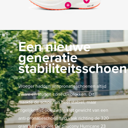
Een nieuwe
generatie
stabiliteitsschoe
Vroeger hadden antipronatieschoenen altijd
zware en stugge correctieblokken. Dit
maakte de schoenen heel stabiel, maar
tegelijkertijd ook zwaar. Het gewicht van een
anti-pronatieschoen liep vaak richting de 320
gram of zwaarder. De Saucony Hurricane 23