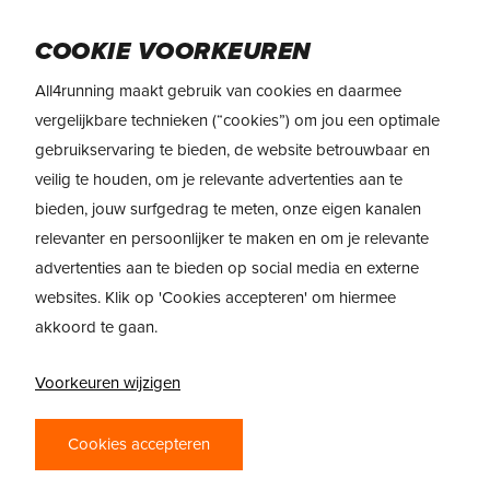
Skip
Menu
to
COOKIE VOORKEUREN
main
All4running maakt gebruik van cookies en daarmee
content
vergelijkbare technieken (“cookies”) om jou een optimale
gebruikservaring te bieden, de website betrouwbaar en
SAUCONY
veilig te houden, om je relevante advertenties aan te
TRIUMPH 19
bieden, jouw surfgedrag te meten, onze eigen kanalen
relevanter en persoonlijker te maken en om je relevante
door
All4running
13 July 2021
advertenties aan te bieden op social media en externe
websites. Klik op 'Cookies accepteren' om hiermee
akkoord te gaan.
Voorkeuren wijzigen
Cookies accepteren
Een loopschoen die je eraan