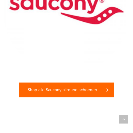
Shop alle Saucony allround schoenen