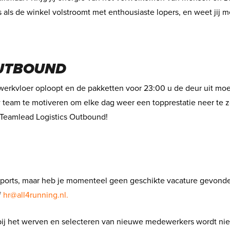
s als de winkel volstroomt met enthousiaste lopers, en weet jij m
OUTBOUND
 werkvloer oploopt en de pakketten voor 23:00 u de deur uit moet
 team te motiveren om elke dag weer een topprestatie neer te z
 Teamlead Logistics Outbound!
4sports, maar heb je momenteel geen geschikte vacature gevond
f
hr@all4running.nl.
ij het werven en selecteren van nieuwe medewerkers wordt niet