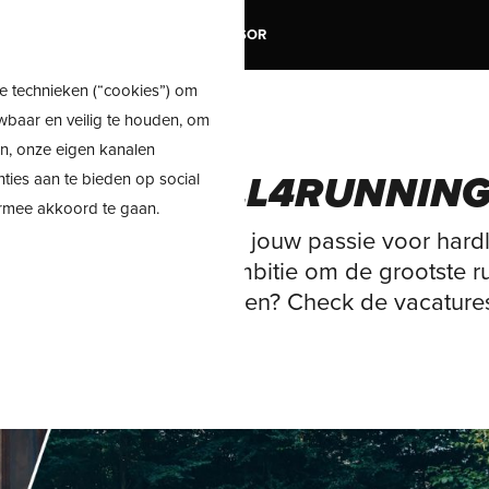
TRAIL
SALE
SHOE ADVISOR
e technieken (“cookies”) om
wbaar en veilig te houden, om
en, onze eigen kanalen
RKEN BIJ ALL4RUNNIN
nties aan te bieden op social
ermee akkoord te gaan.
j werken met mensen die jouw passie voor har
 Bijdragen aan onze ambitie om de grootste r
list van Europa te worden? Check de vacature
der en solliciteer!