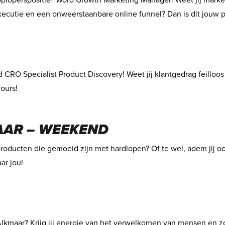
koploperspositie? Word Growth Marketing Manager! Weet jij market
ecutie en een onweerstaanbare online funnel? Dan is dit jouw p
 CRO Specialist Product Discovery! Weet jij klantgedrag feilloo
cours!
AAR – WEEKEND
producten die gemoeid zijn met hardlopen? Of te wel, adem jij ook
ar jou!
Alkmaar? Krijg jij energie van het verwelkomen van mensen en zorg