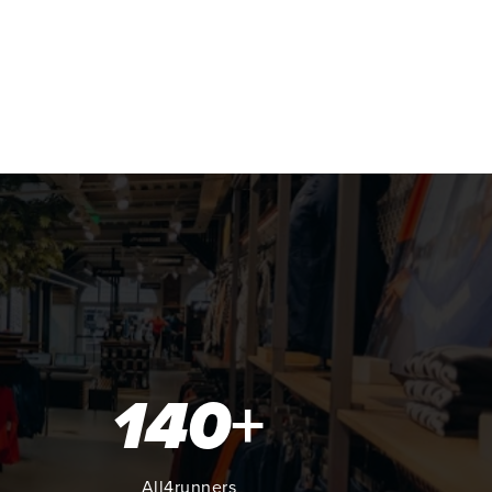
140
+
All4runners