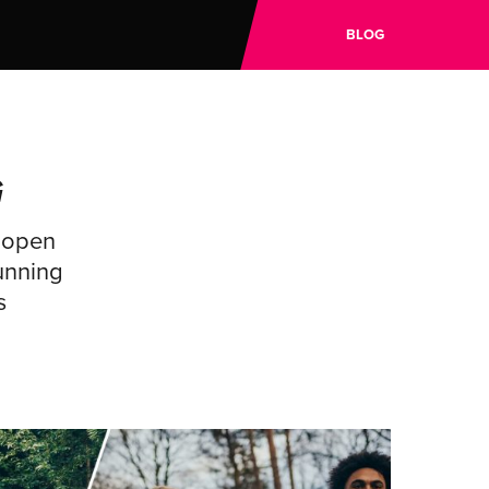
BLOG
G
dlopen
unning
s