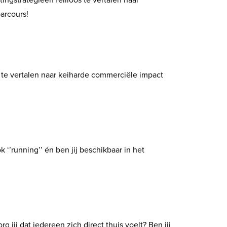
ingstrategieën feilloos te vertalen naar
arcours!
s te vertalen naar keiharde commerciële impact
 ‘’running’’ én ben jij beschikbaar in het
 jij dat iedereen zich direct thuis voelt? Ben jij