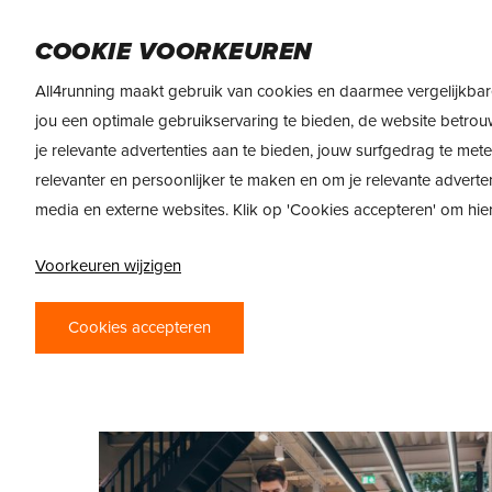
Skip
DAMES
HEREN
VOEDING
MERKEN
to
COOKIE VOORKEUREN
main
All4running maakt gebruik van cookies en daarmee vergelijkbar
content
jou een optimale gebruikservaring te bieden, de website betrou
je relevante advertenties aan te bieden, jouw surfgedrag te met
WE
relevanter en persoonlijker te maken en om je relevante adverte
media en externe websites. Klik op 'Cookies accepteren' om hi
Wil ji
Voorkeuren wijzigen
delen?
specia
Cookies accepteren
hieron