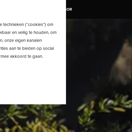
TRAIL
SALE
SHOE ADVISOR
e technieken (“cookies”) om
wbaar en veilig te houden, om
en, onze eigen kanalen
nties aan te bieden op social
ermee akkoord te gaan.