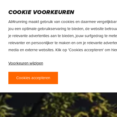
Skip
DAMES
HEREN
VOEDING
MERKEN
to
COOKIE VOORKEUREN
main
All4running maakt gebruik van cookies en daarmee vergelijkbar
content
jou een optimale gebruikservaring te bieden, de website betrou
je relevante advertenties aan te bieden, jouw surfgedrag te met
relevanter en persoonlijker te maken en om je relevante adverte
media en externe websites. Klik op 'Cookies accepteren' om hi
Voorkeuren wijzigen
Cookies accepteren